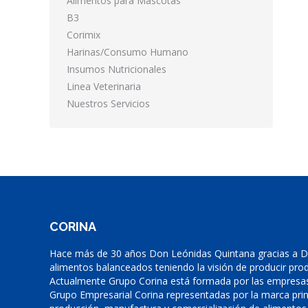
Alimentos para Mascotas
B3
Corimix
Harinas/Consumo Humano
Insumos Nutricionales
Linea Veterinaria
Nuestros Servicios
CORINA
Hace más de 30 años Don Leónidas Quintana gracias a Di
alimentos balanceados teniendo la visión de producir prod
Actualmente Grupo Corina está formada por las empresas
Grupo Empresarial Corina representadas por la marca prin