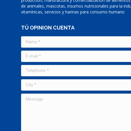
producción, manufactura y comercialización de alimentos
de animales, mascotas, insumos nutricionales para la indu
vitamínicas, servicios y harinas para consumo humano
TÚ OPINION CUENTA
Name *
E-mail *
Telephone *
City *
Message