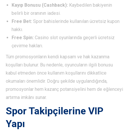
Kayıp Bonusu (Cashback):
Kaybedilen bakiyenin
belirli bir oranının iadesi.
Free Bet:
Spor bahislerinde kullanılan ücretsiz kupon
hakkı.
Free Spin:
Casino slot oyunlarında geçerli ücretsiz
çevirme hakları.
Tüm promosyonların kendi kapsam ve hak kazanma
koşulları bulunur. Bu nedenle, oyuncuların ilgili bonusu
kabul etmeden önce kullanım koşullarını dikkatlice
okumaları önemlidir. Doğru şekilde uygulandığında,
promosyonlar hem kazanç potansiyelini hem de eğlenceyi
artırma imkânı sunar.
Spor Takipçilerine VIP
Yapı