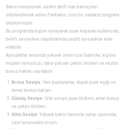
Bahis menüsünde sürekli aktif olan bahisçileri
ödüllendirmek adına Paribahis, özel bir sadakat programı
oluşturmuştur.
Bu programda kupon oynayarak puan kazanan kullanıcılar,
belirli seviyelere ulaştıklarında çeşitli ayrıcalıklar elde
edebilir.
Ayrıcalıklar arasında yüksek oranlı özel bahisler, kişisel
müşteri temsilcisi, daha yüksek çekim limitleri ve ekstra
bonus hakları sayılabilir.
Bronz Seviye:
Yeni başlayanlar, düşük puan eşiği ve
temel bonus hakları.
Gümüş Seviye:
Orta seviye puan birikimi, artan bonus
ve çekim limitleri.
Altın Seviye:
Yüksek bahis hacmine sahip oyuncular,
özel turnuvalara erişim.