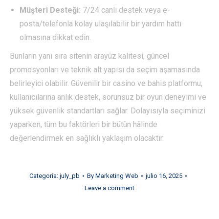
Müşteri Desteği:
7/24 canlı destek veya e-
posta/telefonla kolay ulaşılabilir bir yardım hattı
olmasına dikkat edin.
Bunların yanı sıra sitenin arayüz kalitesi, güncel
promosyonları ve teknik alt yapısı da seçim aşamasında
belirleyici olabilir. Güvenilir bir casino ve bahis platformu,
kullanıcılarına anlık destek, sorunsuz bir oyun deneyimi ve
yüksek güvenlik standartları sağlar. Dolayısıyla seçiminizi
yaparken, tüm bu faktörleri bir bütün hâlinde
değerlendirmek en sağlıklı yaklaşım olacaktır.
Categoría:
july_pb
By
Marketing Web
julio 16, 2025
Leave a comment