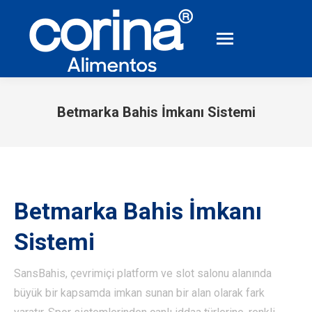
Betmarka Bahis İmkanı Sistemi
You are here:
Betmarka Bahis İmkanı
Sistemi
SansBahis, çevrimiçi platform ve slot salonu alanında
büyük bir kapsamda imkan sunan bir alan olarak fark