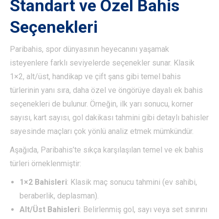
Standart ve Özel Bahis
Seçenekleri
Paribahis, spor dünyasının heyecanını yaşamak
isteyenlere farklı seviyelerde seçenekler sunar. Klasik
1×2, alt/üst, handikap ve çift şans gibi temel bahis
türlerinin yanı sıra, daha özel ve öngörüye dayalı ek bahis
seçenekleri de bulunur. Örneğin, ilk yarı sonucu, korner
sayısı, kart sayısı, gol dakikası tahmini gibi detaylı bahisler
sayesinde maçları çok yönlü analiz etmek mümkündür.
Aşağıda, Paribahis’te sıkça karşılaşılan temel ve ek bahis
türleri örneklenmiştir:
1×2 Bahisleri
: Klasik maç sonucu tahmini (ev sahibi,
beraberlik, deplasman).
Alt/Üst Bahisleri
: Belirlenmiş gol, sayı veya set sınırını