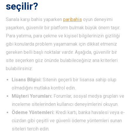
seçilir?
Sanala karşı bahis yaparken
paribahis
oyun deneyimi
yaşarken, güvenilir bir platform bulmak büyük önem taşır.
Para yatırma, para çekme ve kişisel bilgilerinizin gizliliği
gibi konularda problem yaşamamak için dikkat etmeniz
gereken belli başlı noktalar vardır. Aşağıda, güvenilir bir
site seçerken göz önünde bulabileceğiniz ana kriterleri
bulabilirsiniz:
Lisans Bilgisi:
Sitenin geçerli bir lisansa sahip olup
olmadığını mutlaka kontrol edin.
Müşteri Yorumları:
Forumlar, sosyal medya grupları ve
inceleme sitelerinden kullanıcı deneyimlerini okuyun.
Ödeme Yöntemleri:
Kredi kartı, banka havalesi veya e-
cüzdan gibi çeşitli ve güvenli ödeme yöntemleri sunan
siteleri tercih edin.