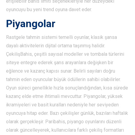
erişilebilir bahis limiti seçenekleriyle her düzeydeki
oyuncuyu bu yeni trend oyuna davet eder.
Piyangolar
Rastgele tahmin sistemi temelli oyunlar, klasik şansa
dayalı aktivitelerin dijital ortama taşınmış halidir.
ÇekilişBahis, çeşitli sayısal modeller ve tombala türlerini
siteye entegre ederek şans arayanlara değişken bir
eğlence ve kazanç kapısı sunar. Belirli sayıları doğru
tahmin eden oyuncular büyük ödüllerin sahibi olabilirler.
Oyun süreci genellikle hızla sonuçlandığından, kısa sürede
kazanç elde etme ihtimali mevcuttur. Piyangolar, yüksek
ikramiyeleri ve basit kuralları nedeniyle her seviyeden
oyuncuya hitap eder. Bazı çekilişler günlük, bazıları haftalık
olarak gerçekleşir. Paribahis, piyango oyunlarını düzenli
olarak güncelleyerek, kullanıcılara farklı çekiliş formatları