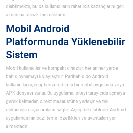
olabilmekte, bu da kullanıcıların rahatlıkla kazançlarını geri
almasına olanak tanımaktadır.
Mobil Android
Platformunda Yüklenebilir
Sistem
Mobil kullanıcılar ve kompakt cihazlar, her an her yerde
bahis oynamayı kolaylaştırır. Paribahis de Android
kullanıcıları için optimize edilmiş bir mobil uygulama veya
APK dosyası sunar. Bu uygulama, siteyi tarayıcıda açmaya
gerek kalmadan direkt masaüstüne yerleşir ve tek
dokunuşla erişim imkânı sağlar. Aşağıdaki tabloda, Android
uygulamasının bazı temel özellikleri ve avantajları yer
almaktadır: