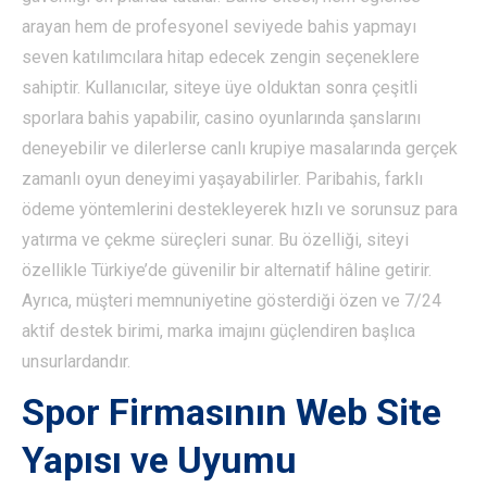
arayan hem de profesyonel seviyede bahis yapmayı
seven katılımcılara hitap edecek zengin seçeneklere
sahiptir. Kullanıcılar, siteye üye olduktan sonra çeşitli
sporlara bahis yapabilir, casino oyunlarında şanslarını
deneyebilir ve dilerlerse canlı krupiye masalarında gerçek
zamanlı oyun deneyimi yaşayabilirler. Paribahis, farklı
ödeme yöntemlerini destekleyerek hızlı ve sorunsuz para
yatırma ve çekme süreçleri sunar. Bu özelliği, siteyi
özellikle Türkiye’de güvenilir bir alternatif hâline getirir.
Ayrıca, müşteri memnuniyetine gösterdiği özen ve 7/24
aktif destek birimi, marka imajını güçlendiren başlıca
unsurlardandır.
Spor Firmasının Web Site
Yapısı ve Uyumu