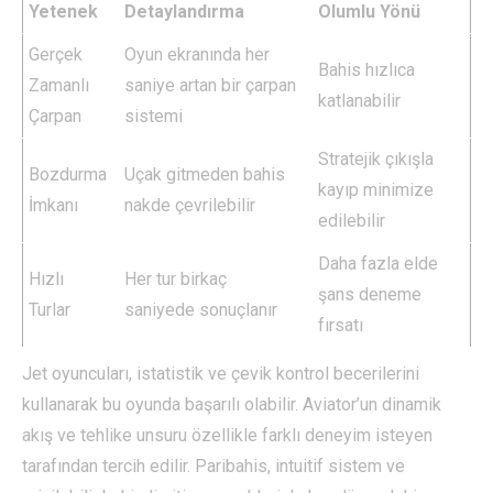
Yetenek
Detaylandırma
Olumlu Yönü
Gerçek
Oyun ekranında her
Bahis hızlıca
Zamanlı
saniye artan bir çarpan
katlanabilir
Çarpan
sistemi
Stratejik çıkışla
Bozdurma
Uçak gitmeden bahis
kayıp minimize
İmkanı
nakde çevrilebilir
edilebilir
Daha fazla elde
Hızlı
Her tur birkaç
şans deneme
Turlar
saniyede sonuçlanır
fırsatı
Jet oyuncuları, istatistik ve çevik kontrol becerilerini
kullanarak bu oyunda başarılı olabilir. Aviator’un dinamik
akış ve tehlike unsuru özellikle farklı deneyim isteyen
tarafından tercih edilir. Paribahis, intuitif sistem ve