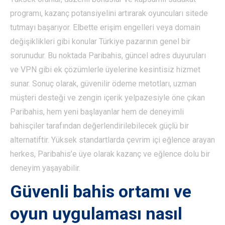
programı, kazanç potansiyelini artırarak oyuncuları sitede
tutmayı başarıyor. Elbette erişim engelleri veya domain
değişiklikleri gibi konular Türkiye pazarının genel bir
sorunudur. Bu noktada Paribahis, güncel adres duyuruları
ve VPN gibi ek çözümlerle üyelerine kesintisiz hizmet
sunar. Sonuç olarak, güvenilir ödeme metotları, uzman
müşteri desteği ve zengin içerik yelpazesiyle öne çıkan
Paribahis, hem yeni başlayanlar hem de deneyimli
bahisçiler tarafından değerlendirilebilecek güçlü bir
alternatiftir. Yüksek standartlarda çevrim içi eğlence arayan
herkes, Paribahis’e üye olarak kazanç ve eğlence dolu bir
deneyim yaşayabilir.
Güvenli bahis ortamı ve
oyun uygulaması nasıl