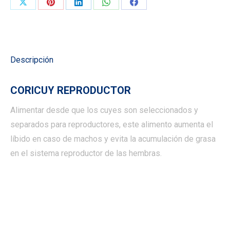
Compartir
Compartir
Compartir
Compartir
Compartir
en
en
en
en
en
X
Pinterest
LinkedIn
WhatsApp
Facebook
Descripción
CORICUY REPRODUCTOR
Alimentar desde que los cuyes son seleccionados y
separados para reproductores, este alimento aumenta el
líbido en caso de machos y evita la acumulación de grasa
en el sistema reproductor de las hembras.