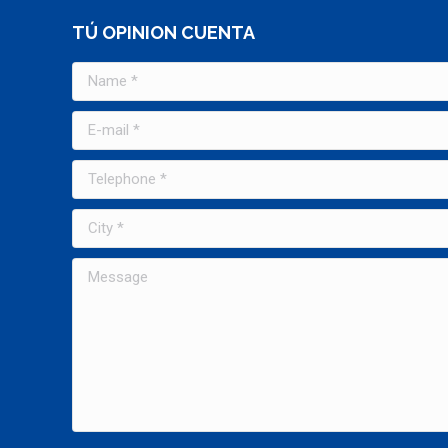
TÚ OPINION CUENTA
Name *
E-mail *
Telephone *
City *
Message