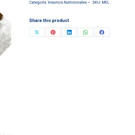
Categoría:
Insumos Nutricionales
SKU:
MEL
Share this product
Compartir
Compartir
Compartir
Compartir
Compartir
en
en
en
en
en
X
Pinterest
LinkedIn
WhatsApp
Facebook