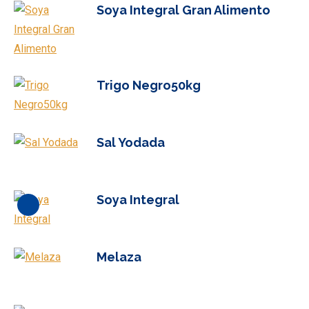
Soya Integral Gran Alimento
Trigo Negro50kg
Sal Yodada
Soya Integral
El
El
precio
precio
Melaza
original
actual
era:
es:
S/0.
S/0.