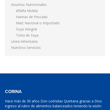
Insumos Nutricionales
Alfalfa Molida
Harinas de Pescado
Maíz Nacional o Importado
Soya Integral
Torta de Soya
Linea Veterinaria
Nuestros Servicios
CORINA
Hace más de 30 años Don Leónidas Quintana gracias a Dios
ingreso al rubro de alimentos balanceados teniendo la visión