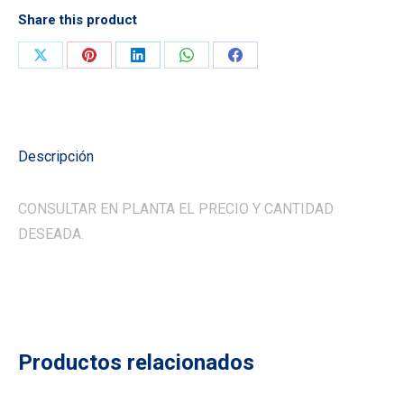
Share this product
Compartir
Compartir
Compartir
Compartir
Compartir
en
en
en
en
en
X
Pinterest
LinkedIn
WhatsApp
Facebook
Descripción
CONSULTAR EN PLANTA EL PRECIO Y CANTIDAD
DESEADA.
Productos relacionados