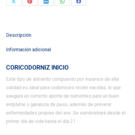
Compartir
Compartir
Compartir
Compartir
Compartir
en
en
en
en
en
X
Pinterest
LinkedIn
WhatsApp
Facebook
Descripción
Información adicional
CORICODORNIZ INICIO
Este tipo de alimento compuesto por insumos de alta
calidad es ideal para codornices recién nacidas, lo que
asegura un correcto aporte de nutrientes para un buen
emplume y ganancia de peso, además de prevenir
enfermedades propias del ave. Se suministrará desde el
primer día de vida hasta el día 21.