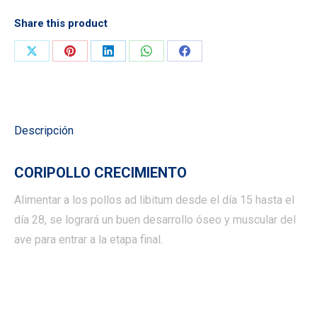
Share this product
Compartir
Compartir
Compartir
Compartir
Compartir
en
en
en
en
en
X
Pinterest
LinkedIn
WhatsApp
Facebook
Descripción
CORIPOLLO CRECIMIENTO
Alimentar a los pollos ad libitum desde el día 15 hasta el
día 28, se logrará un buen desarrollo óseo y muscular del
ave para entrar a la etapa final.