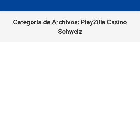
Categoría de Archivos:
PlayZilla Casino
Schweiz
You are here:
eSports Wetten Top eSports
Wettanbieter in Deutschland
PlayZilla Casino Schweiz
By
Marketing Web
julio 15, 2025
Leave a comment
CS2 CS:GO Wetten & Quoten Wetten Sie auf CS2
bei GGBet Im nächsten Abschnitt stellen wir dir die
5 top eSport Wetten etwas genauer vor. Die