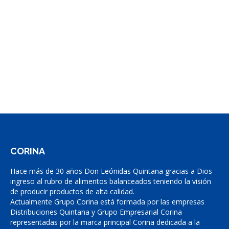
wichtigste Frage bei der Suche nach einem
Wettanbieter ist die Frage nach der Seriosität.
Unten in der Tabelle findest du die Top-
Buchmacher für eSport Wetten in Deutschland.
Neben dem…
CORINA
Hace más de 30 años Don Leónidas Quintana gracias a Dios
ingreso al rubro de alimentos balanceados teniendo la visión
de producir productos de alta calidad.
Actualmente Grupo Corina está formada por las empresas
Distribuciones Quintana y Grupo Empresarial Corina
representadas por la marca principal Corina dedicada a la