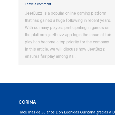
Leave a comment
JeetBuzz is a popular online gaming platform
that has gained a huge following in recent years.
With so many players participating in games on
the platform, jeetbuzz app login the issue of fair
play has become a top priority for the company.
In this article, we will discuss how JeetBuzz
ensures fair play among its…
CORINA
Hace más de 30 años Don Leónidas Quintana gracias a Di