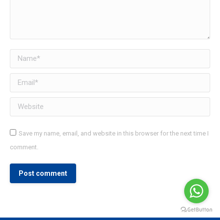
Name *
Email *
Website
Save my name, email, and website in this browser for the next time I
comment.
Post comment