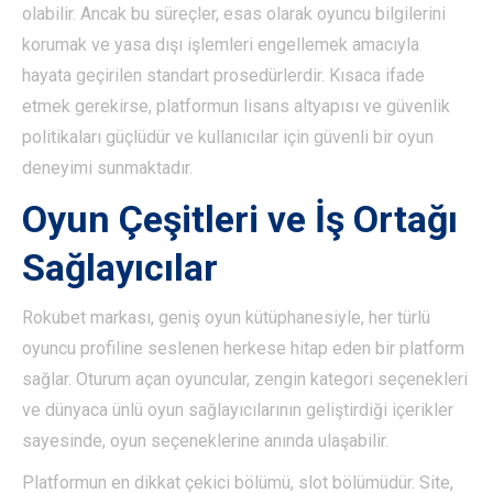
olabilir. Ancak bu süreçler, esas olarak oyuncu bilgilerini
korumak ve yasa dışı işlemleri engellemek amacıyla
hayata geçirilen standart prosedürlerdir. Kısaca ifade
etmek gerekirse, platformun lisans altyapısı ve güvenlik
politikaları güçlüdür ve kullanıcılar için güvenli bir oyun
deneyimi sunmaktadır.
Oyun Çeşitleri ve İş Ortağı
Sağlayıcılar
Rokubet markası, geniş oyun kütüphanesiyle, her türlü
oyuncu profiline seslenen herkese hitap eden bir platform
sağlar. Oturum açan oyuncular, zengin kategori seçenekleri
ve dünyaca ünlü oyun sağlayıcılarının geliştirdiği içerikler
sayesinde, oyun seçeneklerine anında ulaşabilir.
Platformun en dikkat çekici bölümü, slot bölümüdür. Site,