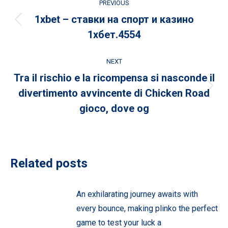
PREVIOUS
navigation
1xbet – ставки на спорт и казино
Previous
1хбет.4554
post:
NEXT
Tra il rischio e la ricompensa si nasconde il
Next
divertimento avvincente di Chicken Road
post:
gioco, dove og
Related posts
An exhilarating journey awaits with
every bounce, making plinko the perfect
game to test your luck a