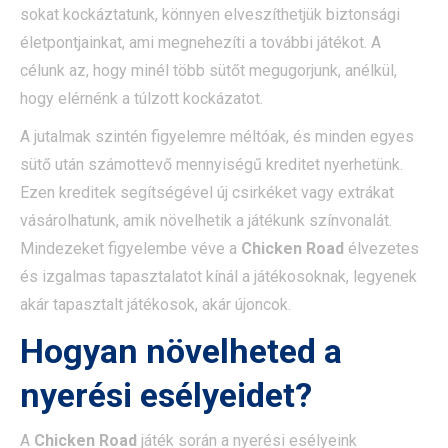
sokat kockáztatunk, könnyen elveszíthetjük biztonsági
életpontjainkat, ami megnehezíti a további játékot. A
célunk az, hogy minél több sütőt megugorjunk, anélkül,
hogy elérnénk a túlzott kockázatot.
A jutalmak szintén figyelemre méltóak, és minden egyes
sütő után számottevő mennyiségű kreditet nyerhetünk.
Ezen kreditek segítségével új csirkéket vagy extrákat
vásárolhatunk, amik növelhetik a játékunk színvonalát.
Mindezeket figyelembe véve a
Chicken Road
élvezetes
és izgalmas tapasztalatot kínál a játékosoknak, legyenek
akár tapasztalt játékosok, akár újoncok.
Hogyan növelheted a
nyerési esélyeidet?
A
Chicken Road
játék során a nyerési esélyeink