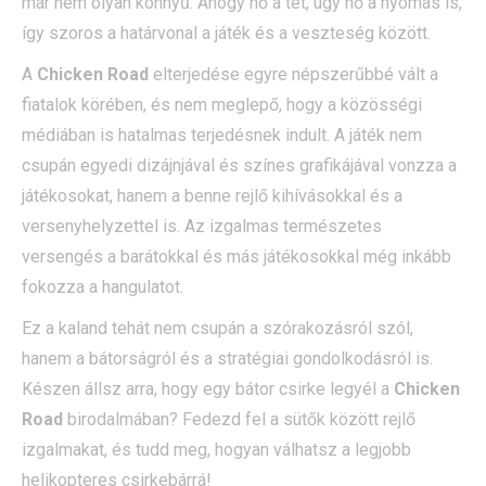
már nem olyan könnyű. Ahogy nő a tét, úgy nő a nyomás is,
így szoros a határvonal a játék és a veszteség között.
A
Chicken Road
elterjedése egyre népszerűbbé vált a
fiatalok körében, és nem meglepő, hogy a közösségi
médiában is hatalmas terjedésnek indult. A játék nem
csupán egyedi dizájnjával és színes grafikájával vonzza a
játékosokat, hanem a benne rejlő kihívásokkal és a
versenyhelyzettel is. Az izgalmas természetes
versengés a barátokkal és más játékosokkal még inkább
fokozza a hangulatot.
Ez a kaland tehát nem csupán a szórakozásról szól,
hanem a bátorságról és a stratégiai gondolkodásról is.
Készen állsz arra, hogy egy bátor csirke legyél a
Chicken
Road
birodalmában? Fedezd fel a sütők között rejlő
izgalmakat, és tudd meg, hogyan válhatsz a legjobb
helikopteres csirkebárrá!