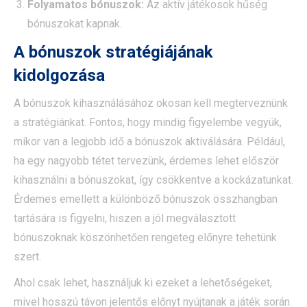
Folyamatos bónuszok:
Az aktív játékosok hűség
bónuszokat kapnak.
A bónuszok stratégiájának
kidolgozása
A bónuszok kihasználásához okosan kell megterveznünk
a stratégiánkat. Fontos, hogy mindig figyelembe vegyük,
mikor van a legjobb idő a bónuszok aktiválására. Például,
ha egy nagyobb tétet tervezünk, érdemes lehet először
kihasználni a bónuszokat, így csökkentve a kockázatunkat.
Érdemes emellett a különböző bónuszok összhangban
tartására is figyelni, hiszen a jól megválasztott
bónuszoknak köszönhetően rengeteg előnyre tehetünk
szert.
Ahol csak lehet, használjuk ki ezeket a lehetőségeket,
mivel hosszú távon jelentős előnyt nyújtanak a játék során.