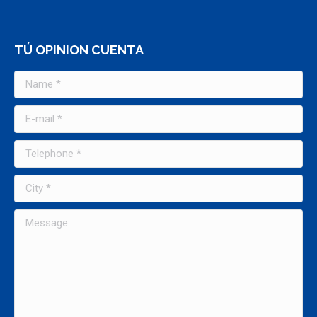
TÚ OPINION CUENTA
Name *
E-mail *
Telephone *
City *
Message