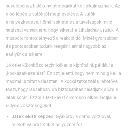
növeléséhez hatékony stratégiákat kell alkalmaznunk. Az
első lépés a sütők jól megfigyelése. A sütők
elhelyezkedése, hőmérséklete és a távolságok mind
hatással vannak arra, hogy sikerül-e áthaladnunk rajtuk. A
második fontos tényező a reakcióidő. Minél gyorsabban
és pontosabban tudunk reagálni, annál nagyobb az
esélyünk a sikerre.
Jó ötlet különböző technikákat is kipróbálni, például a
„kockázatkezelést”. Ez azt jelenti, hogy nem mindig kell a
maximális tétet választani. A kockázatkezelés lehetővé
teszi, hogy lassabban, de biztosabban haladjunk előre a
játék során. Ezzel a taktikával sikeresen elkerülhetjük a
súlyos veszteségeket.
Játék előtti képzés:
Gyakorolj a demó verzióval,
mielőtt valódi téteket helyeznél fel.