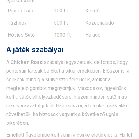
Ajánlott szint
Pici Pékség
100 Ft
Kezdő
Tűzhegy
500 Ft
Középhaladó
Hősies Sütő
1000 Ft
Haladó
A játék szabályai
A
Chicken Road
szabályai egyszerűek, de fontos, hogy
pontosan tartsuk be őket a siker érdekében. Először is, a
csirkénk mindig a süllyesztő felé ugrik, amikor a
megfelelő gombot megnyomjuk. Másodszor, figyelnünk
kell a sütők elhelyezkedésére, hiszen minden sütő más-
más kockázatot jelent. Harmadszor, a tétünket csak akkor
növelhetjük, ha biztosak vagyunk a következő ugrás
sikerében.
Emellett figyelembe kell venni a csirke életerejét is. Ha túl