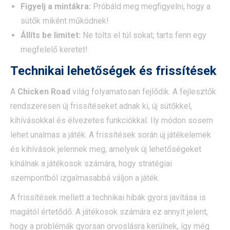
Figyelj a mintákra:
Próbáld meg megfigyelni, hogy a
sütők miként működnek!
Állíts be limitet:
Ne tölts el túl sokat; tarts fenn egy
megfelelő keretet!
Technikai lehetőségek és frissítések
A
Chicken Road
világ folyamatosan fejlődik. A fejlesztők
rendszeresen új frissítéseket adnak ki, új sütőkkel,
kihívásokkal és élvezetes funkciókkal. Ily módon sosem
lehet unalmas a játék. A frissítések során új játékelemek
és kihívások jelennek meg, amelyek új lehetőségeket
kínálnak a játékosok számára, hogy stratégiai
szempontból izgalmasabbá váljon a játék.
A frissítések mellett a technikai hibák gyors javítása is
magától értetődő. A játékosok számára ez annyit jelent,
hogy a problémák gyorsan orvoslásra kerülnek, így még