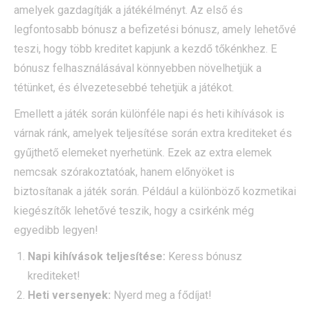
amelyek gazdagítják a játékélményt. Az első és
legfontosabb bónusz a befizetési bónusz, amely lehetővé
teszi, hogy több kreditet kapjunk a kezdő tőkénkhez. E
bónusz felhasználásával könnyebben növelhetjük a
tétünket, és élvezetesebbé tehetjük a játékot.
Emellett a játék során különféle napi és heti kihívások is
várnak ránk, amelyek teljesítése során extra krediteket és
gyűjthető elemeket nyerhetünk. Ezek az extra elemek
nemcsak szórakoztatóak, hanem előnyöket is
biztosítanak a játék során. Például a különböző kozmetikai
kiegészítők lehetővé teszik, hogy a csirkénk még
egyedibb legyen!
Napi kihívások teljesítése:
Keress bónusz
krediteket!
Heti versenyek:
Nyerd meg a fődíjat!