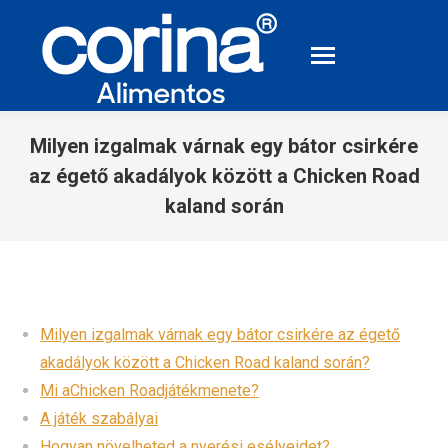
Milyen izgalmak várnak egy bátor csirkére
az égető akadályok között a Chicken Road
kaland során
You are here:
Milyen izgalmak várnak egy bátor csirkére az égető
akadályok között a Chicken Road kaland során?
Mi aChicken Roadjátékmenete?
A játék szabályai
Hogyan növelheted a nyerési esélyeidet?