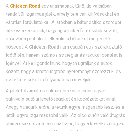
A
Chicken Road
egy unalmasnak tűnő, de valójában
rendkívül izgalmas játék, amely tele van kihívásokkal és
váratlan fordulatokkal. A játékban a bátor csirke szerepét
játszva az a célunk, hogy ugráljunk a forró sütők között,
miközben próbálunk elkerülni a bőrünket megégető
hőséget. A
Chicken Road
nem csupán egy szórakoztató
időtöltés, hanem számos stratégiát és taktikai döntést is
igényel. Át kell gondolnunk, hogyan ugráljunk a sütők
között, hogy a lehető legtöbb nyereményt szerezzük, és
ezzel a tétünket is folyamatosan növeljük.
A játék folyamata izgalmas, hiszen minden egyes
sütnivaló sütő új lehetőségeket és kockázatokat kínál.
Ahogy haladunk előre, a tétünk egyre magasabb lesz, és a
játék egyre izgalmasabbá válik. Az első sütőn való átugrás
után a csirke szinte azonnal rájön, hogy a következő ugrás