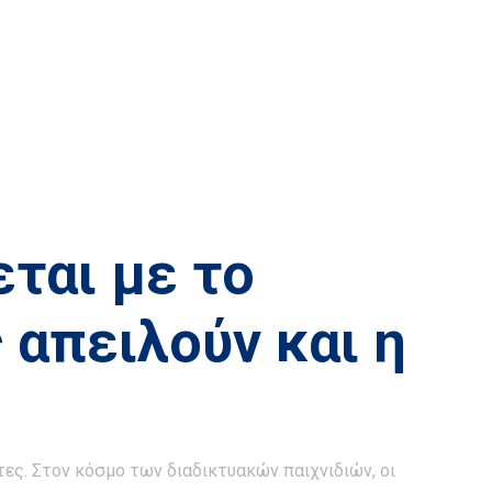
εται με το
 απειλούν και η
ες. Στον κόσμο των διαδικτυακών παιχνιδιών, οι