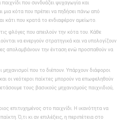
α παιχνίδι που συνδυάζει ψυχαγωγία και
αι μια κότα που πρέπει να πηδήσει πάνω από
αι κάτι που κρατά το ενδιαφέρον αμείωτο.
 τις φλόγες που απειλούν την κότα του. Κάθε
αλούνται να ενεργούν στρατηγικά και να υπολογίζουν
χτες απολαμβάνουν την ένταση ενώ προσπαθούν να
οι μηχανισμοί που το διέπουν. Υπάρχουν διάφοροι
ι και οι νεότεροι παίκτες μπορούν να επωφεληθούν
ξετάσουμε τους βασικούς μηχανισμούς παιχνιδιού,
οιος επιτυχημένος στο παιχνίδι. Η ικανότητα να
ίκτη. Ό,τι κι αν επιλέξεις, η περιπέτεια στο