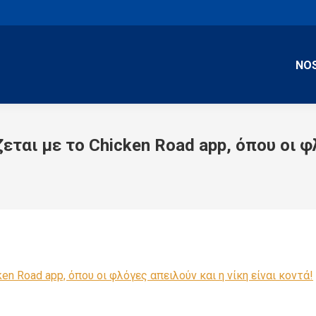
NO
εται με το Chicken Road app, όπου οι φ
en Road app, όπου οι φλόγες απειλούν και η νίκη είναι κοντά!