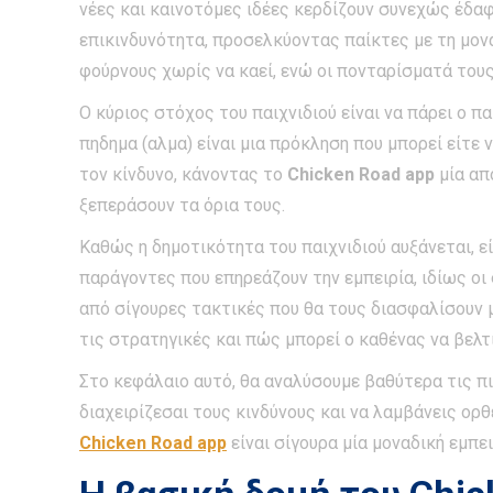
νέες και καινοτόμες ιδέες κερδίζουν συνεχώς έδαφ
επικινδυνότητα, προσελκύοντας παίκτες με τη μοναδ
φούρνους χωρίς να καεί, ενώ οι πονταρίσματά τους
Ο κύριος στόχος του παιχνιδιού είναι να πάρει ο 
πηδημα (αλμα) είναι μια πρόκληση που μπορεί είτε 
τον κίνδυνο, κάνοντας το
Chicken Road app
μία απ
ξεπεράσουν τα όρια τους.
Καθώς η δημοτικότητα του παιχνιδιού αυξάνεται, εί
παράγοντες που επηρεάζουν την εμπειρία, ιδίως οι
από σίγουρες τακτικές που θα τους διασφαλίσουν 
τις στρατηγικές και πώς μπορεί ο καθένας να βελτ
Στο κεφάλαιο αυτό, θα αναλύσουμε βαθύτερα τις πιθ
διαχειρίζεσαι τους κινδύνους και να λαμβάνεις ορθ
Chicken Road app
είναι σίγουρα μία μοναδική εμπει