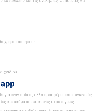
ς καταθέσεις και τις αναλήψεις. Οι παίκτες θα
θα χρησιμοποιήσεις.
.
αιχνιδιού.
 app
δι για έναν παίκτη, αλλά προσφέρει και κοινωνικές
ίες και ακόμα και σε κοινές στρατηγικές.