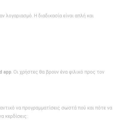
αν λογαριασμό. Η διαδικασία είναι απλή και
d app
. Οι χρήστες θα βρουν ένα φιλικό προς τον
ημαντικό να προγραμματίσεις σωστά πού και πότε να
α κερδίσεις: