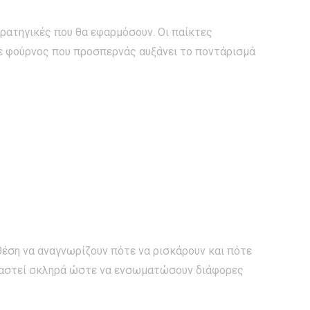
τρατηγικές που θα εφαρμόσουν. Οι παίκτες
θε φούρνος που προσπερνάς αυξάνει το ποντάρισμά
 θέση να αναγνωρίζουν πότε να ρισκάρουν και πότε
εργαστεί σκληρά ώστε να ενσωματώσουν διάφορες