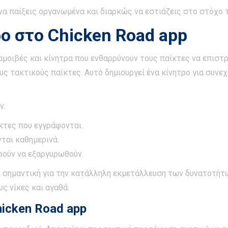
να παίξεις οργανωμένα και διαρκώς να εστιάζεις στo στόχο τ
ο στο Chicken Road app
μοιβές και κίνητρα που ενθαρρύνουν τους παίκτες να επιστ
υς τακτικούς παίκτες. Αυτό δημιουργεί ένα κίνητρο για συν
ν:
κτες που εγγράφονται.
ται καθημερινά.
ούν να εξαργυρωθούν.
σημαντική για την κατάλληλη εκμετάλλευση των δυνατοτήτων
ς νίκες και αγαθά.
icken Road app