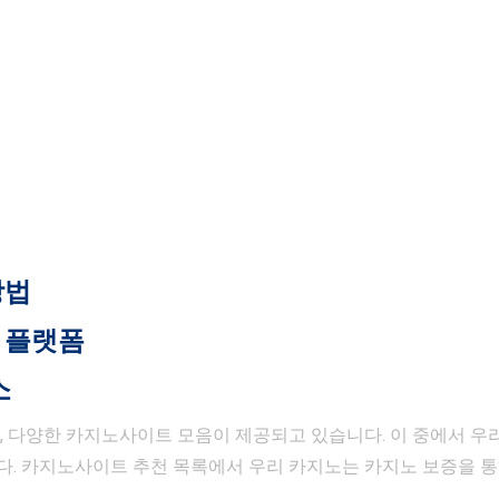
방법
 플랫폼
소
 다양한 카지노사이트 모음이 제공되고 있습니다. 이 중에서 우리
. 카지노사이트 추천 목록에서 우리 카지노는 카지노 보증을 통