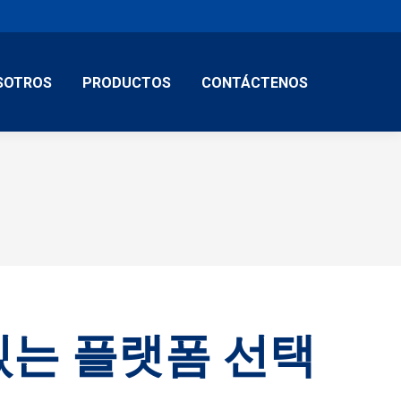
SOTROS
PRODUCTOS
CONTÁCTENOS
있는 플랫폼 선택