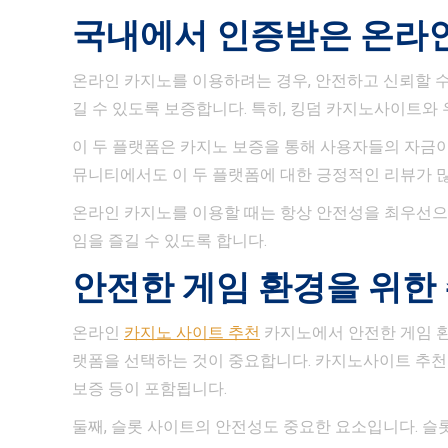
국내에서 인증받은 온라
온라인 카지노를 이용하려는 경우, 안전하고 신뢰할 
길 수 있도록 보증합니다. 특히, 킹덤 카지노사이트와
이 두 플랫폼은 카지노 보증을 통해 사용자들의 자금이
뮤니티에서도 이 두 플랫폼에 대한 긍정적인 리뷰가 
온라인 카지노를 이용할 때는 항상 안전성을 최우선으
임을 즐길 수 있도록 합니다.
안전한 게임 환경을 위한
온라인
카지노 사이트 추천
카지노에서 안전한 게임 환
랫폼을 선택하는 것이 중요합니다. 카지노사이트 추천
보증 등이 포함됩니다.
둘째, 슬롯 사이트의 안전성도 중요한 요소입니다. 슬