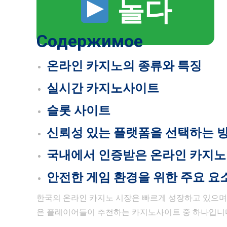
놀다
Содержимое
온라인 카지노의 종류와 특징
실시간 카지노사이트
슬롯 사이트
신뢰성 있는 플랫폼을 선택하는 
국내에서 인증받은 온라인 카지노
안전한 게임 환경을 위한 주요 요
한국의 온라인 카지노 시장은 빠르게 성장하고 있으며,
은 플레이어들이 추천하는 카지노사이트 중 하나입니다