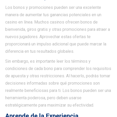
Los bonos y promociones pueden ser una excelente
manera de aumentar tus ganancias potenciales en un
casino en línea. Muchos casinos ofrecen bonos de
bienvenida, giros gratis y otras promociones para atraer a
nuevos jugadores. Aprovechar estas ofertas te
proporcionará un impulso adicional que puede marcar la
diferencia en tus resultados globales.
Sin embargo, es importante leer los términos y
condiciones de cada bono para comprender los requisitos
de apuesta y otras restricciones. Al hacerlo, podrás tomar
decisiones informadas sobre qué promociones son
realmente beneficiosas para ti. Los bonos pueden ser una
herramienta poderosa, pero deben usarse
estratégicamente para maximizar su efectividad.
Aprende de la Experiencia