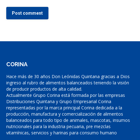
Post comment
CORINA
Hace más de 30 años Don Leónidas Quintana gracias a Dios
ingreso al rubro de alimentos balanceados teniendo la visión
de producir productos de alta calidad.
Actualmente Grupo Corina está formada por las empresas
Distribuciones Quintana y Grupo Empresarial Corina
representadas por la marca principal Corina dedicada a la
producción, manufactura y comercialización de alimentos
balanceados para todo tipo de animales, mascotas, insumos
nutricionales para la industria pecuaria, pre mezclas
vitamínicas, servicios y harinas para consumo humano