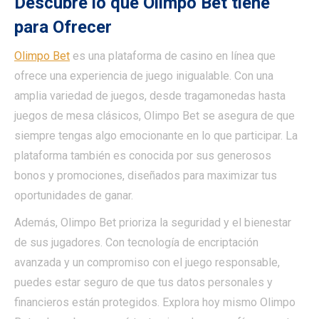
Descubre lo que Olimpo Bet tiene
para Ofrecer
Olimpo Bet
es una plataforma de casino en línea que
ofrece una experiencia de juego inigualable. Con una
amplia variedad de juegos, desde tragamonedas hasta
juegos de mesa clásicos, Olimpo Bet se asegura de que
siempre tengas algo emocionante en lo que participar. La
plataforma también es conocida por sus generosos
bonos y promociones, diseñados para maximizar tus
oportunidades de ganar.
Además, Olimpo Bet prioriza la seguridad y el bienestar
de sus jugadores. Con tecnología de encriptación
avanzada y un compromiso con el juego responsable,
puedes estar seguro de que tus datos personales y
financieros están protegidos. Explora hoy mismo Olimpo