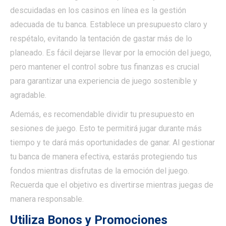
descuidadas en los casinos en línea es la gestión
adecuada de tu banca. Establece un presupuesto claro y
respétalo, evitando la tentación de gastar más de lo
planeado. Es fácil dejarse llevar por la emoción del juego,
pero mantener el control sobre tus finanzas es crucial
para garantizar una experiencia de juego sostenible y
agradable.
Además, es recomendable dividir tu presupuesto en
sesiones de juego. Esto te permitirá jugar durante más
tiempo y te dará más oportunidades de ganar. Al gestionar
tu banca de manera efectiva, estarás protegiendo tus
fondos mientras disfrutas de la emoción del juego.
Recuerda que el objetivo es divertirse mientras juegas de
manera responsable.
Utiliza Bonos y Promociones