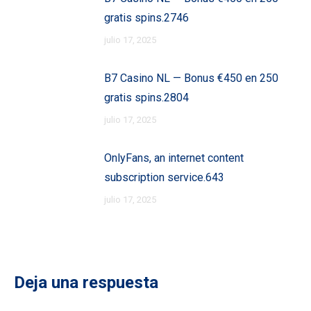
gratis spins.2746
julio 17, 2025
B7 Casino NL — Bonus €450 en 250
gratis spins.2804
julio 17, 2025
OnlyFans, an internet content
subscription service.643
julio 17, 2025
Deja una respuesta