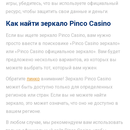
игры, убедитесь, что вы используете официальный
ресурс, чтобы защитить свои данные и деньги.
Как найти зеркало Pinco Casino
Если вы ищете зеркало Pinco Casino, вам нужно
просто ввести в поисковике «Pinco Casino зеркало»
или «Pinco Casino официальное зеркало». Вам будет
предложено несколько вариантов, из которых вы
можете выбрать тот, который вам нужен.
Обратите
пинко
внимание! Зеркало Pinco Casino
может быть доступно только для определенных
регионов или стран. Если вы не можете найти
зеркало, это может означать, что оно не доступно в
вашем регионе.
В любом случае, мы рекомендуем вам использовать