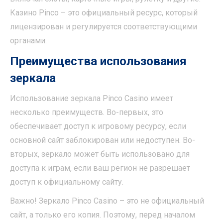
Казино Pinco – это официальный ресурс, который
лицензирован и регулируется соответствующими
органами.
Преимущества использования
зеркала
Использование зеркала Pinco Casino имеет
несколько преимуществ. Во-первых, это
обеспечивает доступ к игровому ресурсу, если
основной сайт заблокирован или недоступен. Во-
вторых, зеркало может быть использовано для
доступа к играм, если ваш регион не разрешает
доступ к официальному сайту.
Важно! Зеркало Pinco Casino – это не официальный
сайт, а только его копия. Поэтому, перед началом