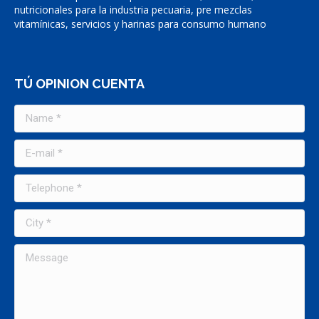
nutricionales para la industria pecuaria, pre mezclas
vitamínicas, servicios y harinas para consumo humano
TÚ OPINION CUENTA
Name *
E-mail *
Telephone *
City *
Message