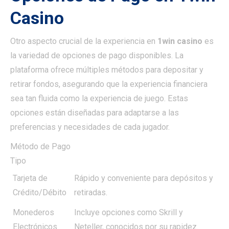
Casino
Otro aspecto crucial de la experiencia en
1win casino
es
la variedad de opciones de pago disponibles. La
plataforma ofrece múltiples métodos para depositar y
retirar fondos, asegurando que la experiencia financiera
sea tan fluida como la experiencia de juego. Estas
opciones están diseñadas para adaptarse a las
preferencias y necesidades de cada jugador.
Método de Pago
Tipo
Tarjeta de
Rápido y conveniente para depósitos y
Crédito/Débito
retiradas.
Monederos
Incluye opciones como Skrill y
Electrónicos
Neteller, conocidos por su rapidez.