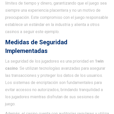
límites de tiempo y dinero, garantizando que el juego sea
siempre una experiencia placentera y no un motivo de
preocupación. Este compromiso con el juego responsable
establece un estándar en la industria y alienta a otros
casinos a seguir este ejemplo.
Medidas de Seguridad
Implementadas
La seguridad de los jugadores es una prioridad en
1win
casino
. Se utilizan tecnologías avanzadas para asegurar
las transacciones y proteger los datos de los usuarios.
Los sistemas de encriptación son fundamentales para
evitar accesos no autorizados, brindando tranquilidad a
los jugadores mientras disfrutan de sus sesiones de
juego.
Además, el casino cuenta con auditorías regulares y utiliza