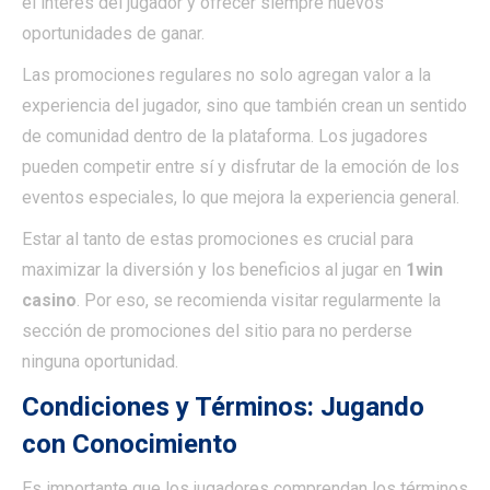
el interés del jugador y ofrecer siempre nuevos
oportunidades de ganar.
Las promociones regulares no solo agregan valor a la
experiencia del jugador, sino que también crean un sentido
de comunidad dentro de la plataforma. Los jugadores
pueden competir entre sí y disfrutar de la emoción de los
eventos especiales, lo que mejora la experiencia general.
Estar al tanto de estas promociones es crucial para
maximizar la diversión y los beneficios al jugar en
1win
casino
. Por eso, se recomienda visitar regularmente la
sección de promociones del sitio para no perderse
ninguna oportunidad.
Condiciones y Términos: Jugando
con Conocimiento
Es importante que los jugadores comprendan los términos