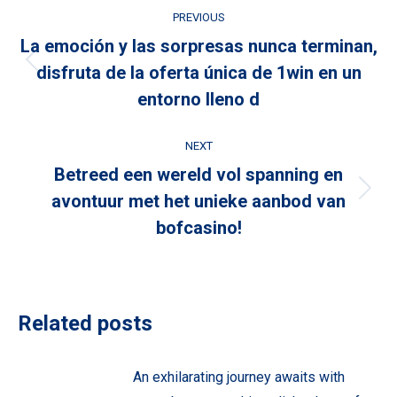
Post
PREVIOUS
navigation
La emoción y las sorpresas nunca terminan,
Previous
disfruta de la oferta única de 1win en un
post:
entorno lleno d
NEXT
Betreed een wereld vol spanning en
Next
avontuur met het unieke aanbod van
post:
bofcasino!
Related posts
An exhilarating journey awaits with