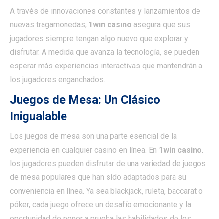
A través de innovaciones constantes y lanzamientos de
nuevas tragamonedas,
1win casino
asegura que sus
jugadores siempre tengan algo nuevo que explorar y
disfrutar. A medida que avanza la tecnología, se pueden
esperar más experiencias interactivas que mantendrán a
los jugadores enganchados.
Juegos de Mesa: Un Clásico
Inigualable
Los juegos de mesa son una parte esencial de la
experiencia en cualquier casino en línea. En
1win casino
,
los jugadores pueden disfrutar de una variedad de juegos
de mesa populares que han sido adaptados para su
conveniencia en línea. Ya sea blackjack, ruleta, baccarat o
póker, cada juego ofrece un desafío emocionante y la
oportunidad de poner a prueba las habilidades de los