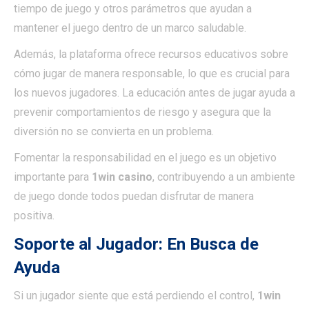
tiempo de juego y otros parámetros que ayudan a
mantener el juego dentro de un marco saludable.
Además, la plataforma ofrece recursos educativos sobre
cómo jugar de manera responsable, lo que es crucial para
los nuevos jugadores. La educación antes de jugar ayuda a
prevenir comportamientos de riesgo y asegura que la
diversión no se convierta en un problema.
Fomentar la responsabilidad en el juego es un objetivo
importante para
1win casino
, contribuyendo a un ambiente
de juego donde todos puedan disfrutar de manera
positiva.
Soporte al Jugador: En Busca de
Ayuda
Si un jugador siente que está perdiendo el control,
1win