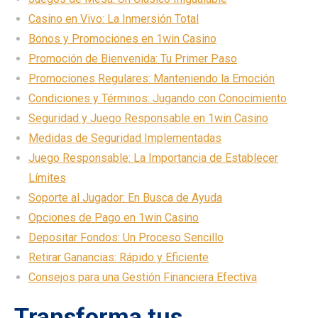
Casino en Vivo: La Inmersión Total
Bonos y Promociones en 1win Casino
Promoción de Bienvenida: Tu Primer Paso
Promociones Regulares: Manteniendo la Emoción
Condiciones y Términos: Jugando con Conocimiento
Seguridad y Juego Responsable en 1win Casino
Medidas de Seguridad Implementadas
Juego Responsable: La Importancia de Establecer
Límites
Soporte al Jugador: En Busca de Ayuda
Opciones de Pago en 1win Casino
Depositar Fondos: Un Proceso Sencillo
Retirar Ganancias: Rápido y Eficiente
Consejos para una Gestión Financiera Efectiva
Transforma tus