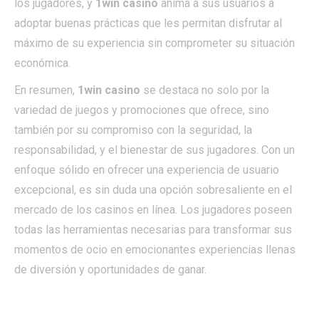
los jugadores, y
1win casino
anima a sus usuarios a
adoptar buenas prácticas que les permitan disfrutar al
máximo de su experiencia sin comprometer su situación
económica.
En resumen,
1win casino
se destaca no solo por la
variedad de juegos y promociones que ofrece, sino
también por su compromiso con la seguridad, la
responsabilidad, y el bienestar de sus jugadores. Con un
enfoque sólido en ofrecer una experiencia de usuario
excepcional, es sin duda una opción sobresaliente en el
mercado de los casinos en línea. Los jugadores poseen
todas las herramientas necesarias para transformar sus
momentos de ocio en emocionantes experiencias llenas
de diversión y oportunidades de ganar.