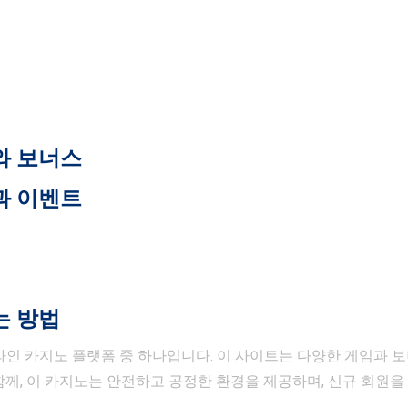
와 보너스
과 이벤트
는 방법
온라인 카지노 플랫폼 중 하나입니다. 이 사이트는 다양한 게임과
함께, 이 카지노는 안전하고 공정한 환경을 제공하며, 신규 회원