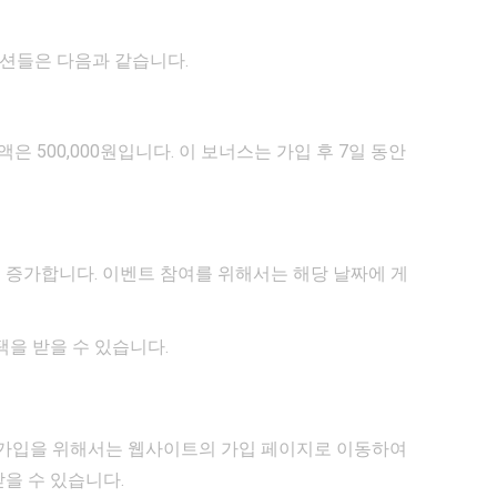
션들은 다음과 같습니다.
은 500,000원입니다. 이 보너스는 가입 후 7일 동안
지 증가합니다. 이벤트 참여를 위해서는 해당 날짜에 게
택을 받을 수 있습니다.
다. 가입을 위해서는 웹사이트의 가입 페이지로 이동하여
받을 수 있습니다.