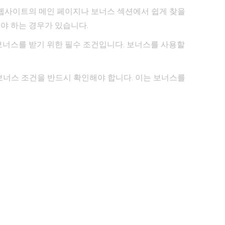
 웹사이트의 메인 페이지나 보너스 섹션에서 쉽게 찾을
해야 하는 경우가 있습니다.
 보너스를 받기 위한 필수 조건입니다. 보너스를 사용할
보너스 조건을 반드시 확인해야 합니다. 이는 보너스를