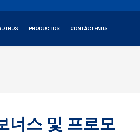
SOTROS
PRODUCTOS
CONTÁCTENOS
 보너스 및 프로모