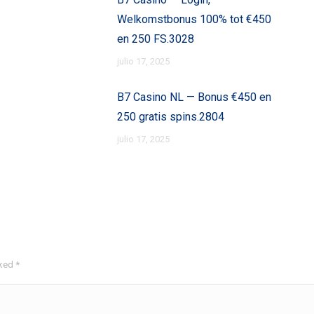
Welkomstbonus 100% tot €450
en 250 FS.3028
julio 17, 2025
B7 Casino NL — Bonus €450 en
250 gratis spins.2804
julio 17, 2025
rked
*