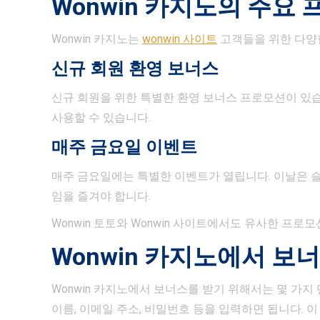
Wonwin 카지노의 주요
Wonwin 카지노는
wonwin 사이트
고객들을 위한 다양
신규 회원 환영 보너스
신규 회원을 위한 특별한 환영 보너스 프로모션이 있습니다
사용할 수 있습니다.
매주 금요일 이벤트
매주 금요일에는 특별한 이벤트가 열립니다. 이날은 슬롯
임을 즐겨야 합니다.
Wonwin 토토와 Wonwin 사이트에서도 유사한 프
Wonwin 카지노에서 보
Wonwin 카지노에서 보너스를 받기 위해서는 몇 가지
이름, 이메일 주소, 비밀번호 등을 입력하면 됩니다. 