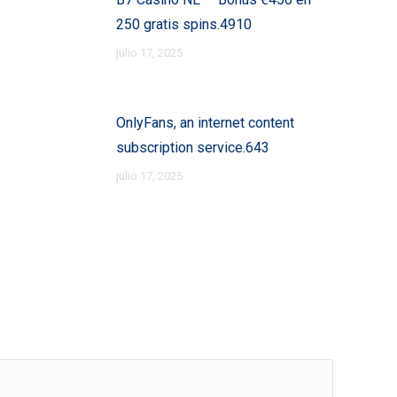
250 gratis spins.4910
julio 17, 2025
OnlyFans, an internet content
subscription service.643
julio 17, 2025