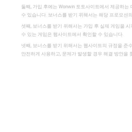
둘째, 가입 후에는 Wonwin 토토사이트에서 제공하
수 있습니다. 보너스를 받기 위해서는 해당 프로모션의 
셋째, 보너스를 받기 위해서는 가입 후 실제 게임을 
수 있는 게임은 웹사이트에서 확인할 수 있습니다.
넷째, 보너스를 받기 위해서는 웹사이트의 규정을 준
안전하게 사용하고, 문제가 발생할 경우 해결 방안을 찾