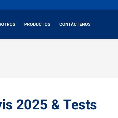
SOTROS
PRODUCTOS
CONTÁCTENOS
vis 2025 & Tests