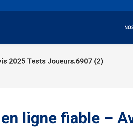
NO
Avis 2025 Tests Joueurs.6907 (2)
en ligne fiable – A