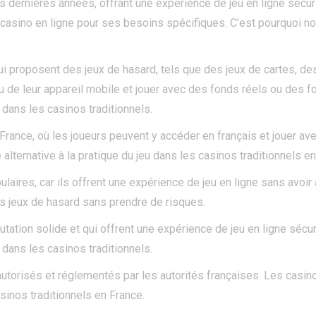
s dernières années, offrant une expérience de jeu en ligne sécu
eur casino en ligne pour ses besoins spécifiques. C’est pourquoi 
ui proposent des jeux de hasard, tels que des jeux de cartes, de
ou de leur appareil mobile et jouer avec des fonds réels ou des f
 dans les casinos traditionnels.
 France, où les joueurs peuvent y accéder en français et jouer av
lternative à la pratique du jeu dans les casinos traditionnels en
laires, car ils offrent une expérience de jeu en ligne sans avoir
 jeux de hasard sans prendre de risques.
utation solide et qui offrent une expérience de jeu en ligne sécu
 dans les casinos traditionnels.
autorisés et réglementés par les autorités françaises. Les casin
sinos traditionnels en France.