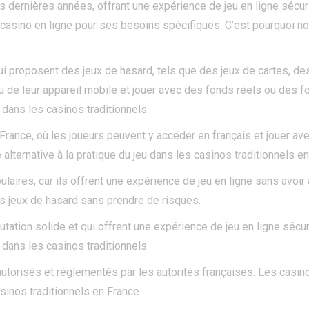
s dernières années, offrant une expérience de jeu en ligne sécu
eur casino en ligne pour ses besoins spécifiques. C’est pourquoi 
ui proposent des jeux de hasard, tels que des jeux de cartes, de
ou de leur appareil mobile et jouer avec des fonds réels ou des f
 dans les casinos traditionnels.
 France, où les joueurs peuvent y accéder en français et jouer av
lternative à la pratique du jeu dans les casinos traditionnels en
laires, car ils offrent une expérience de jeu en ligne sans avoir
 jeux de hasard sans prendre de risques.
utation solide et qui offrent une expérience de jeu en ligne sécu
 dans les casinos traditionnels.
autorisés et réglementés par les autorités françaises. Les casin
sinos traditionnels en France.