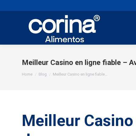
Meilleur Casino en ligne fiable – 
You are here:
Home
Blog
Meilleur Casino en ligne fiable…
Meilleur Casino 