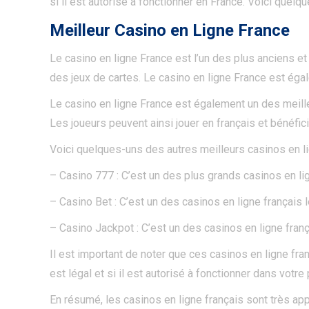
si il est autorisé à fonctionner en France. Voici quelq
Meilleur Casino en Ligne France
Le casino en ligne France est l’un des plus anciens et
des jeux de cartes. Le casino en ligne France est éga
Le casino en ligne France est également un des meilleur
Les joueurs peuvent ainsi jouer en français et bénéfi
Voici quelques-uns des autres meilleurs casinos en li
– Casino 777 : C’est un des plus grands casinos en lig
– Casino Bet : C’est un des casinos en ligne français 
– Casino Jackpot : C’est un des casinos en ligne franç
Il est important de noter que ces casinos en ligne fran
est légal et si il est autorisé à fonctionner dans votre
En résumé, les casinos en ligne français sont très appré