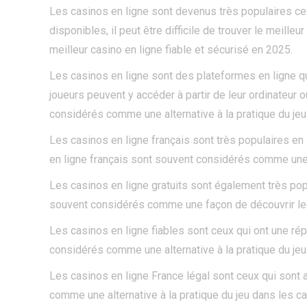
Les casinos en ligne sont devenus très populaires ce
disponibles, il peut être difficile de trouver le meill
meilleur casino en ligne fiable et sécurisé en 2025.
Les casinos en ligne sont des plateformes en ligne q
joueurs peuvent y accéder à partir de leur ordinateur 
considérés comme une alternative à la pratique du jeu
Les casinos en ligne français sont très populaires en
en ligne français sont souvent considérés comme une a
Les casinos en ligne gratuits sont également très popu
souvent considérés comme une façon de découvrir les
Les casinos en ligne fiables sont ceux qui ont une rép
considérés comme une alternative à la pratique du jeu
Les casinos en ligne France légal sont ceux qui sont 
comme une alternative à la pratique du jeu dans les ca