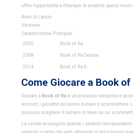
offre l’opportunità a chiunque di scoprire questi teso
Anno di Lancio
Versione
Caratteristiche Principali
2005
Book of Ra
2008
Book of Ra Deluxe
2014
Book of Ra 6
Come Giocare a Book of
Giocare a
Book of Ra
è un processo semplice e access
account, i giocatori possono iniziare a scommettere. La
possono scegliere il numero di linee su cui scommettere
Le vincite avvengono quando i simboli corrispondenti si
simbolo scatter che wild, attivando il gioco bonus quand