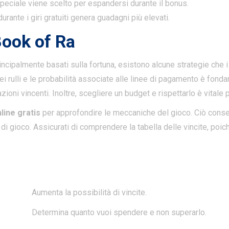
peciale viene scelto per espandersi durante il bonus.
rante i giri gratuiti genera guadagni più elevati.
Book of Ra
ncipalmente basati sulla fortuna, esistono alcune strategie che 
ei rulli e le probabilità associate alle linee di pagamento è fond
oni vincenti. Inoltre, scegliere un budget e rispettarlo è vitale 
line gratis
per approfondire le meccaniche del gioco. Ciò conse
a di gioco. Assicurati di comprendere la tabella delle vincite, po
Aumenta la possibilità di vincite.
Determina quanto vuoi spendere e non superarlo.