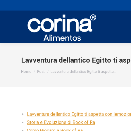
Lavventura dellantico Egitto ti as
You are here:
Home
Post
Lavventura dellantico Egitto ti aspetta…
Lavventura dellantico Egitto ti aspetta con lemozio
Storia e Evoluzione di Book of Ra
Come Giocare a Book of Ra