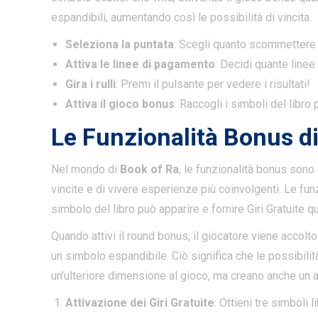
espandibili, aumentando così le possibilità di vincita.
Seleziona la puntata
: Scegli quanto scommettere 
Attiva le linee di pagamento
: Decidi quante linee
Gira i rulli
: Premi il pulsante per vedere i risultati!
Attiva il gioco bonus
: Raccogli i simboli del libro 
Le Funzionalità Bonus d
Nel mondo di
Book of Ra
, le funzionalità bonus sono 
vincite e di vivere esperienze più coinvolgenti. Le fun
simbolo del libro può apparire e fornire Giri Gratuite q
Quando attivi il round bonus, il giocatore viene accol
un simbolo espandibile. Ciò significa che le possibil
un’ulteriore dimensione al gioco, ma creano anche un a
Attivazione dei Giri Gratuite
: Ottieni tre simboli li