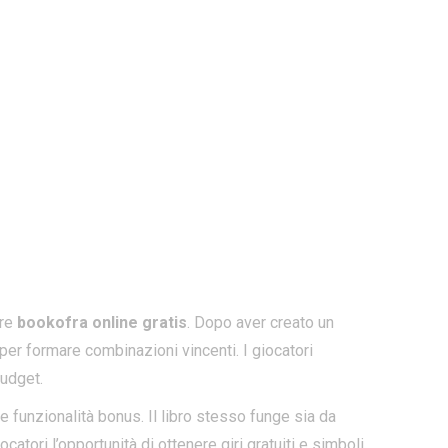
fre
bookofra online gratis
. Dopo aver creato un
 per formare combinazioni vincenti. I giocatori
budget.
le funzionalità bonus. Il libro stesso funge sia da
atori l’opportunità di ottenere giri gratuiti e simboli