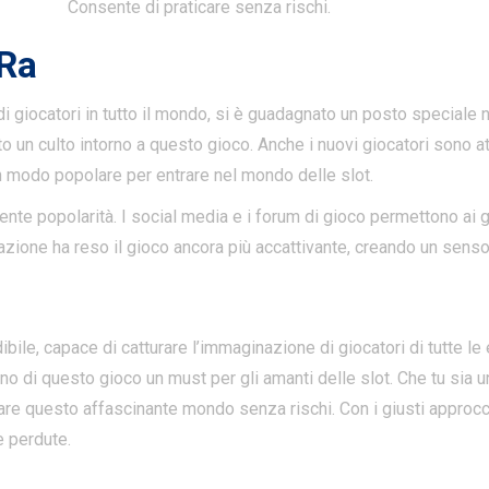
Consente di praticare senza rischi.
 Ra
di giocatori in tutto il mondo, si è guadagnato un posto speciale
o un culto intorno a questo gioco. Anche i nuovi giocatori sono att
 modo popolare per entrare nel mondo delle slot.
scente popolarità. I social media e i forum di gioco permettono ai 
azione ha reso il gioco ancora più accattivante, creando un senso 
bile, capace di catturare l’immaginazione di giocatori di tutte le
nno di questo gioco un must per gli amanti delle slot. Che tu sia 
re questo affascinante mondo senza rischi. Con i giusti approcci
e perdute.