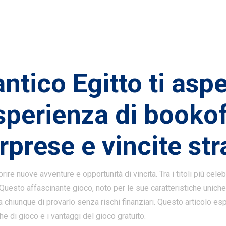
ntico Egitto ti asp
perienza di bookofr
prese e vincite str
rire nuove avventure e opportunità di vincita. Tra i titoli più celeb
. Questo affascinante gioco, noto per le sue caratteristiche uniche
a chiunque di provarlo senza rischi finanziari. Questo articolo e
e di gioco e i vantaggi del gioco gratuito.