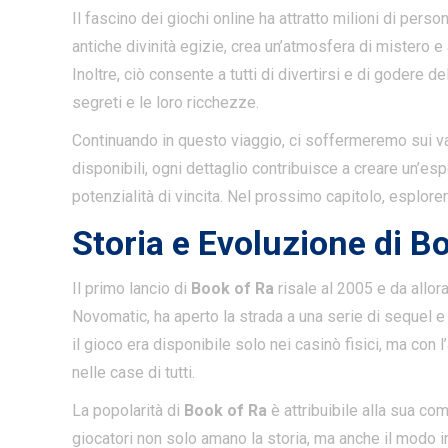
Il fascino dei giochi online ha attratto milioni di perso
antiche divinità egizie, crea un’atmosfera di mistero 
Inoltre, ciò consente a tutti di divertirsi e di godere d
segreti e le loro ricchezze.
Continuando in questo viaggio, ci soffermeremo sui v
disponibili, ogni dettaglio contribuisce a creare un’e
potenzialità di vincita. Nel prossimo capitolo, esplorer
Storia e Evoluzione di B
Il primo lancio di
Book of Ra
risale al 2005 e da allor
Novomatic, ha aperto la strada a una serie di sequel e
il gioco era disponibile solo nei casinò fisici, ma con l
nelle case di tutti.
La popolarità di
Book of Ra
è attribuibile alla sua co
giocatori non solo amano la storia, ma anche il modo in