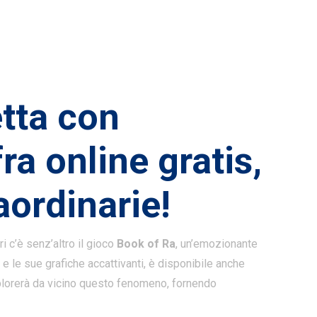
etta con
a online gratis,
aordinarie!
ri c’è senz’altro il gioco
Book of Ra
, un’emozionante
 e le sue grafiche accattivanti, è disponibile anche
splorerà da vicino questo fenomeno, fornendo