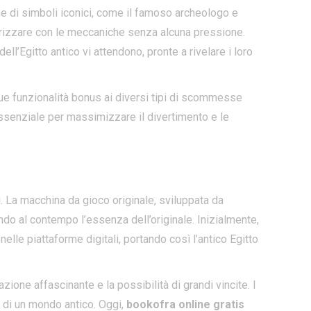
 di simboli iconici, come il famoso archeologo e
liarizzare con le meccaniche senza alcuna pressione.
ell’Egitto antico vi attendono, pronte a rivelare i loro
ue funzionalità bonus ai diversi tipi di scommesse
essenziale per massimizzare il divertimento e le
i. La macchina da gioco originale, sviluppata da
ndo al contempo l’essenza dell’originale. Inizialmente,
nelle piattaforme digitali, portando così l’antico Egitto
ione affascinante e la possibilità di grandi vincite. I
i di un mondo antico. Oggi,
bookofra online gratis