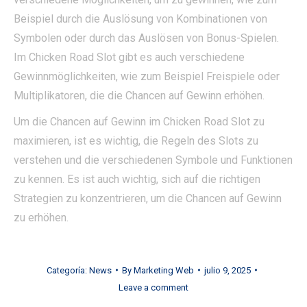
Beispiel durch die Auslösung von Kombinationen von
Symbolen oder durch das Auslösen von Bonus-Spielen.
Im Chicken Road Slot gibt es auch verschiedene
Gewinnmöglichkeiten, wie zum Beispiel Freispiele oder
Multiplikatoren, die die Chancen auf Gewinn erhöhen.
Um die Chancen auf Gewinn im Chicken Road Slot zu
maximieren, ist es wichtig, die Regeln des Slots zu
verstehen und die verschiedenen Symbole und Funktionen
zu kennen. Es ist auch wichtig, sich auf die richtigen
Strategien zu konzentrieren, um die Chancen auf Gewinn
zu erhöhen.
Categoría:
News
By
Marketing Web
julio 9, 2025
Leave a comment