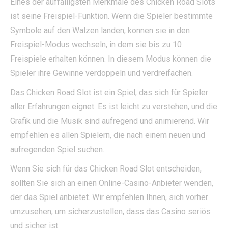
Eines der auffälligsten Merkmale des Chicken Road Slots
ist seine Freispiel-Funktion. Wenn die Spieler bestimmte
Symbole auf den Walzen landen, können sie in den
Freispiel-Modus wechseln, in dem sie bis zu 10
Freispiele erhalten können. In diesem Modus können die
Spieler ihre Gewinne verdoppeln und verdreifachen.
Das Chicken Road Slot ist ein Spiel, das sich für Spieler
aller Erfahrungen eignet. Es ist leicht zu verstehen, und die
Grafik und die Musik sind aufregend und animierend. Wir
empfehlen es allen Spielern, die nach einem neuen und
aufregenden Spiel suchen.
Wenn Sie sich für das Chicken Road Slot entscheiden,
sollten Sie sich an einen Online-Casino-Anbieter wenden,
der das Spiel anbietet. Wir empfehlen Ihnen, sich vorher
umzusehen, um sicherzustellen, dass das Casino seriös
und sicher ist.