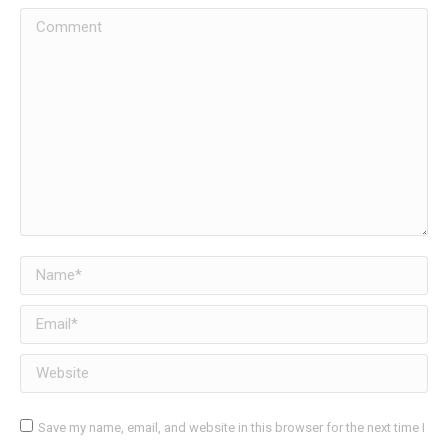
Comment
Name *
Email *
Website
Save my name, email, and website in this browser for the next time I