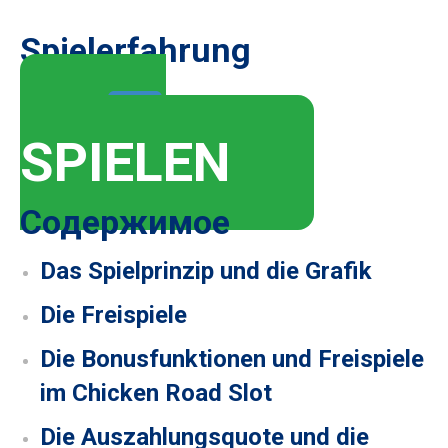
Spielerfahrung
SPIELEN
Содержимое
Das Spielprinzip und die Grafik
Die Freispiele
Die Bonusfunktionen und Freispiele
im Chicken Road Slot
Die Auszahlungsquote und die