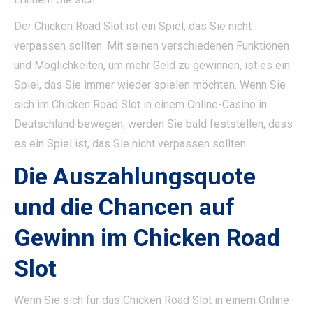
Der Chicken Road Slot ist ein Spiel, das Sie nicht
verpassen sollten. Mit seinen verschiedenen Funktionen
und Möglichkeiten, um mehr Geld zu gewinnen, ist es ein
Spiel, das Sie immer wieder spielen möchten. Wenn Sie
sich im Chicken Road Slot in einem Online-Casino in
Deutschland bewegen, werden Sie bald feststellen, dass
es ein Spiel ist, das Sie nicht verpassen sollten.
Die Auszahlungsquote
und die Chancen auf
Gewinn im Chicken Road
Slot
Wenn Sie sich für das Chicken Road Slot in einem Online-