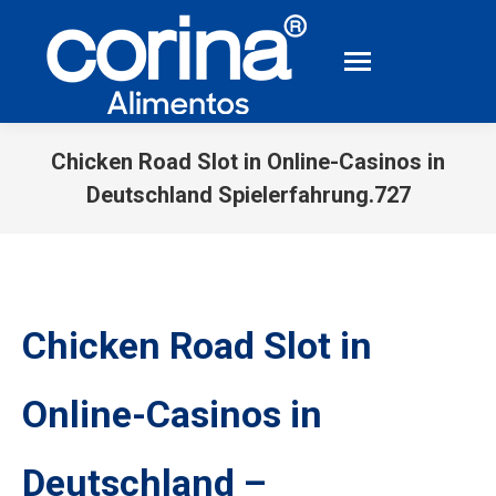
Chicken Road Slot in Online-Casinos in
Deutschland Spielerfahrung.727
You are here:
Chicken Road Slot in
Online-Casinos in
Deutschland –