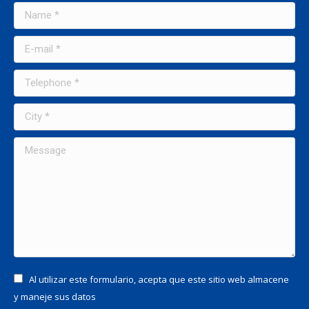
Name *
E-mail *
Telephone *
City *
Message
Al utilizar este formulario, acepta que este sitio web almacene
y maneje sus datos