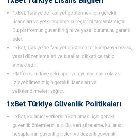
1xBet Türkiye Lisans Bilgileri
1xBet, Türkiye’de faaliyet göstermek için gerekli
lisansları ve yetkilendirme süreçlerini tamamlamıştır.
Bu, platformun güvenilirliğini ve yasal durumunu garanti
eder.
1xBet, Türkiye’de faaliyet gösteren bir kumpanya olarak,
yasal düzenlemeleri ve kuralları dikkatlice takip
etmektedir.
Platform, Türkiye’deki spor ve oyunları canlı olarak
izleyebilmeniz için gerekli lisansları ve
yetkilendirmeleri sağlar.
1xBet Türkiye Güvenlik Politikaları
1xBet, kullanıcı verilerinin korunması için gerekli
güvenlik önlemlerini alır. Bu, veri şifreleme, kullanıcı
hesaplarının güvenli girişleri ve düzenli güvenlik