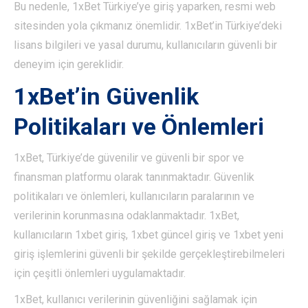
Bu nedenle, 1xBet Türkiye’ye giriş yaparken, resmi web
sitesinden yola çıkmanız önemlidir. 1xBet’in Türkiye’deki
lisans bilgileri ve yasal durumu, kullanıcıların güvenli bir
deneyim için gereklidir.
1xBet’in Güvenlik
Politikaları ve Önlemleri
1xBet, Türkiye’de güvenilir ve güvenli bir spor ve
finansman platformu olarak tanınmaktadır. Güvenlik
politikaları ve önlemleri, kullanıcıların paralarının ve
verilerinin korunmasına odaklanmaktadır. 1xBet,
kullanıcıların 1xbet giriş, 1xbet güncel giriş ve 1xbet yeni
giriş işlemlerini güvenli bir şekilde gerçekleştirebilmeleri
için çeşitli önlemleri uygulamaktadır.
1xBet, kullanıcı verilerinin güvenliğini sağlamak için