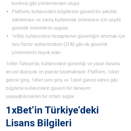
kontrolü gibi yöntemlerden oluşur.
Platform, kullanıcıların bilgilerinin güvenli bir şekilde
saklanması ve yanlış kullanımlar önlenmesi için çeşitli
güvenlik önlemlerini uygular.
1xBet, kullanıcıların hesaplarının güvenliğini artırmak için
two-factor authentication (2FA) gibi ek güvenlik
yöntemlerini teşvik eder.
1xBet Türkiye’de, kullanıcıların güvenliği ve yasal durumu
en üst düzeyde ön planda tutulmaktadır. Platform, 1xbet
güncel giriş, 1xbet yeni giriş ve 1xbet güncel adres gibi
bilgilerle kullanıcıların güvenli bir deneyim
yaşayabilecekleri bir ortam sağlar.
1xBet’in Türkiye’deki
Lisans Bilgileri