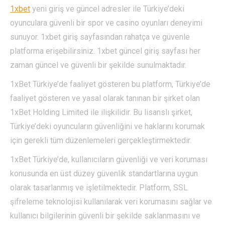
1xbet
yeni giriş ve güncel adresler ile Türkiye’deki
oyunculara güvenli bir spor ve casino oyunları deneyimi
sunuyor. 1xbet giriş sayfasından rahatça ve güvenle
platforma erişebilirsiniz. 1xbet güncel giriş sayfası her
zaman güncel ve güvenli bir şekilde sunulmaktadır.
1xBet Türkiye’de faaliyet gösteren bu platform, Türkiye’de
faaliyet gösteren ve yasal olarak tanınan bir şirket olan
1xBet Holding Limited ile ilişkilidir. Bu lisanslı şirket,
Türkiye’deki oyuncuların güvenliğini ve haklarını korumak
için gerekli tüm düzenlemeleri gerçekleştirmektedir.
1xBet Türkiye’de, kullanıcıların güvenliği ve veri koruması
konusunda en üst düzey güvenlik standartlarına uygun
olarak tasarlanmış ve işletilmektedir. Platform, SSL
şifreleme teknolojisi kullanılarak veri korumasını sağlar ve
kullanıcı bilgilerinin güvenli bir şekilde saklanmasını ve