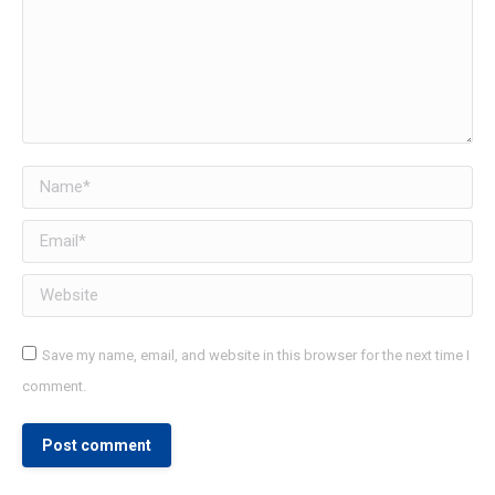
Name *
Email *
Website
Save my name, email, and website in this browser for the next time I
comment.
Post comment