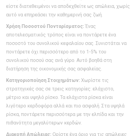
είστε διατεθειμένοι να αποδεχθείτε ως απώλεια, χωρίς
αυτό να επηρεάσει την καθημερινή σας ζωή.
Χρήση Ποσοστού Πονταρίσματος:
Ένας
αποτελεσματικός τρόπος είναι να ποντάρετε ένα
ποσοστό του συνολικού κεφαλαίου σας. Συνιστάται να
ποντάρετε όχι περισσότερο από το 1-5% του
συνολικού ποσού σας ανά γύρο. Αυτό βοηθά στη
διατήρηση της οικονομικής σας ασφαλείας.
Κατηγοριοποίηση Στοιχημάτων:
Χωρίστε τις
στρατηγικές σας σε τρεις κατηγορίες: ελάχιστο,
μέτριο και υψηλό ρίσκο. Τα ελάχιστα ρίσκα είναι
λιγότερο κερδοφόρα αλλά και πιο ασφαλή. Στα υψηλά
ρίσκα, ποντάρετε περισσότερα με την ελπίδα και την
πιθανότητα μεγαλύτερων κερδών.
Διακοπή Απώλειας:
Ορίστε ένα όριο για τις απώλειες