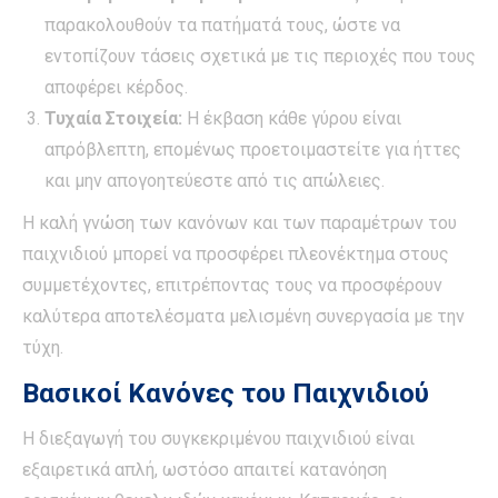
παρακολουθούν τα πατήματά τους, ώστε να
εντοπίζουν τάσεις σχετικά με τις περιοχές που τους
αποφέρει κέρδος.
Τυχαία Στοιχεία:
Η έκβαση κάθε γύρου είναι
απρόβλεπτη, επομένως προετοιμαστείτε για ήττες
και μην απογοητεύεστε από τις απώλειες.
Η καλή γνώση των κανόνων και των παραμέτρων του
παιχνιδιού μπορεί να προσφέρει πλεονέκτημα στους
συμμετέχοντες, επιτρέποντας τους να προσφέρουν
καλύτερα αποτελέσματα μελισμένη συνεργασία με την
τύχη.
Βασικοί Κανόνες του Παιχνιδιού
Η διεξαγωγή του συγκεκριμένου παιχνιδιού είναι
εξαιρετικά απλή, ωστόσο απαιτεί κατανόηση