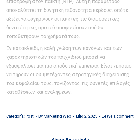
επιστροφή στον παίκτη (RTP). Αυτή η παράμετρος
αποκαλύπτει τη δυνητική πιθανότητα κέρδους, οπότε
αξίζει να συγκρίνουν οι παίκτες τις διαφορετικές
δυνατότητες, προτού αποφασίσουν πού θα
τοποθετήσουν τα χρήματά τους.
Εν κατακλείδι, η καλή γνώση των κανόνων και των
χαρακτηριστικών του παιχνιδιού μπορεί να
εξασφαλίσει μια πιο αποδοτική εμπειρία. Είναι χρήσιμο
να τηρούν οι συμμετέχοντες στρατηγικές διαχείρισης
του κεφαλαίου τους, τονίζοντας τις συνετές επιλογές
καταθέσεων και αναλήψεων.
Categoría:
Post
By
Marketing Web
julio 2, 2025
Leave a comment
Share this article