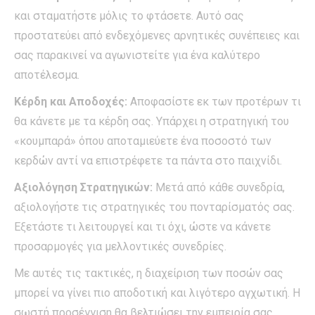
και σταματήστε μόλις το φτάσετε. Αυτό σας
προστατεύει από ενδεχόμενες αρνητικές συνέπειες και
σας παρακινεί να αγωνιστείτε για ένα καλύτερο
αποτέλεσμα.
Κέρδη και Αποδοχές:
Αποφασίστε εκ των προτέρων τι
θα κάνετε με τα κέρδη σας. Υπάρχει η στρατηγική του
«κουμπαρά» όπου αποταμιεύετε ένα ποσοστό των
κερδών αντί να επιστρέφετε τα πάντα στο παιχνίδι.
Αξιολόγηση Στρατηγικών:
Μετά από κάθε συνεδρία,
αξιολογήστε τις στρατηγικές του πονταρίσματός σας.
Εξετάστε τι λειτουργεί και τι όχι, ώστε να κάνετε
προσαρμογές για μελλοντικές συνεδρίες.
Με αυτές τις τακτικές, η διαχείριση των ποσών σας
μπορεί να γίνει πιο αποδοτική και λιγότερο αγχωτική. Η
σωστή προσέγγιση θα βελτιώσει την εμπειρία σας,