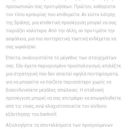
προσωπικών σας προτιμήσεων. Πρώτον, καθορίστε
τον τύπο εμπειρίας που επιθυμείτε. Αν είστε λάτρης
της δράσης, μια επιθετική προσέγγιση μπορεί να σας
ταιριάζει καλύτερα. Από την άλλη, αν προτιμάτε την
ασφάλεια, μια πιο συντηρητική τακτική ενδέχεται να
σας ωφελήσει.
Έπειτα, αναλογιστείτε το μέγεθος των στοιχημάτων
σας. Εάν έχετε περιορισμένο προϋπολογισμό, επιλέξτε
μια στρατηγική που δεν απαιτεί υψηλά πονταρίσματα,
για να μπορείτε να παίζετε περισσότερο χωρίς να
διακινδυνεύετε μεγάλες απώλειες. Η σταδιακή
προσέγγιση μπορεί να σας επιτρέψει να επωφεληθείτε
από τις νίκες, ενώ ελαχιστοποιείτε τον κίνδυνο
εξάντλησης του bankroll.
Αξιολογήστε τα αποτελέσματα των προηγούμενων