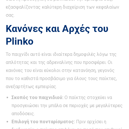
εξασφαλίζοντας καλύτερη διαχείριση των κεφαλαίων
σας.
Κανόνες και Αρχές του
Plinko
Το παιχνίδι αυτό είναι ιδιαίτερα δημοφιλές λόγω της
απλότητας και της αδρεναλίνης που προσφέρει. Οι
κανόνες του είναι εύκολοι στην κατανόηση, γεγονός
που το καθιστά προσβάσιμο για όλους τους παίκτες,
ανεξαρτήτως εμπειρίας.
Σκοπός του παιχνιδιού:
Ο παίκτης στοχεύει να
προσγειώσει την μπάλα σε περιοχές με μεγαλύτερες
αποδόσεις.
Επιλογή του πονταρίσματος:
Πριν αρχίσει η