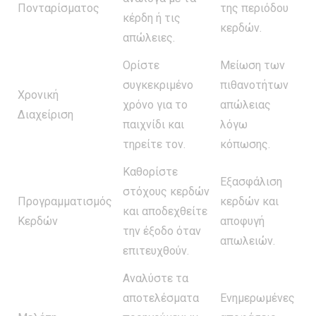
Πονταρίσματος
της περιόδου
κέρδη ή τις
κερδών.
απώλειες.
Ορίστε
Μείωση των
συγκεκριμένο
πιθανοτήτων
Χρονική
χρόνο για το
απώλειας
Διαχείριση
παιχνίδι και
λόγω
τηρείτε τον.
κόπωσης.
Καθορίστε
Εξασφάλιση
στόχους κερδών
Προγραμματισμός
κερδών και
και αποδεχθείτε
Κερδών
αποφυγή
την έξοδο όταν
απωλειών.
επιτευχθούν.
Αναλύστε τα
αποτελέσματα
Ενημερωμένες