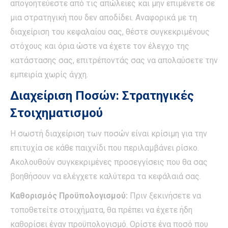
απογοητεύεστε από τις απώλειες και μην επιμένετε σε
μια στρατηγική που δεν αποδίδει. Αναφορικά με τη
διαχείριση του κεφαλαίου σας, θέστε συγκεκριμένους
στόχους και όρια ώστε να έχετε τον έλεγχο της
κατάστασης σας, επιτρέποντάς σας να απολαύσετε την
εμπειρία χωρίς άγχη.
Διαχείριση Ποσών: Στρατηγικές
Στοιχηματισμού
Η σωστή διαχείριση των ποσών είναι κρίσιμη για την
επιτυχία σε κάθε παιχνίδι που περιλαμβάνει ρίσκο.
Ακολουθούν συγκεκριμένες προσεγγίσεις που θα σας
βοηθήσουν να ελέγχετε καλύτερα τα κεφάλαιά σας.
Καθορισμός Προϋπολογισμού:
Πριν ξεκινήσετε να
τοποθετείτε στοιχήματα, θα πρέπει να έχετε ήδη
καθορίσει έναν προϋπολογισμό. Ορίστε ένα ποσό που