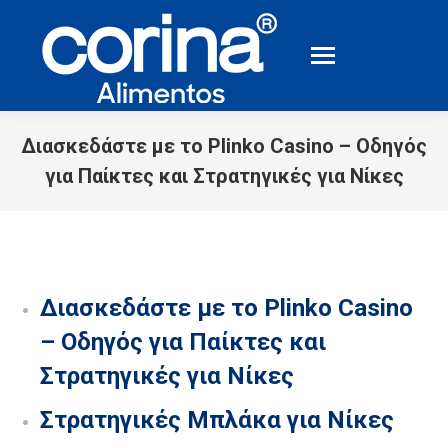
Διασκεδάστε με το Plinko Casino – Οδηγός
για Παίκτες και Στρατηγικές για Νίκες
You are here:
Διασκεδάστε με το Plinko Casino
– Οδηγός για Παίκτες και
Στρατηγικές για Νίκες
Στρατηγικές Μπλάκα για Νίκες