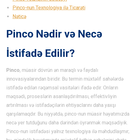
Pinco-nun Texnologiya ilə Ticarəti
Nəticə
Pinco Nədir və Necə
İstifadə Edilir?
Pinco
, müasir dövrün ən maraqlı və faydalı
innovasiyalarından biridir. Bu termin müxtəlif sahələrdə
istifadə edilən rəqəmsal vasitələri ifadə edir. Onların
məqsədi, proseslərin asanlaşdırılması, effektivliyin
artırılması və istifadəçilərin ehtiyaclarını daha yaxşı
qarşılamaqdır. Bu niyyətdə, pinco-nun müasir həyatımızda
necə yer tutduğunu daha dərindən öyrənmək məqsədiyik.
Pinco-nun istifadəsi yalnız texnologiya ilə məhdudlaşmır;