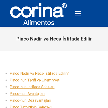
Pinco Nədir və Necə İstifadə Edilir
You are here:
Pinco Nədir və Necə İstifadə Edilir?
Pinco-nun Tərifi və Əhəmiyyəti
Pinco-nun İstifadə Sahələri
Pinco-nun Avantajları
Pinco-nun Dezavantajları
Pinco Tətbiqinin Gələcəyi