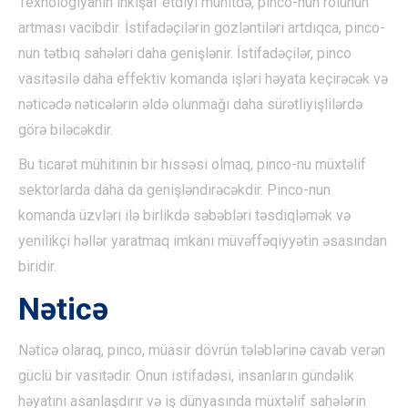
Texnologiyanın inkişaf etdiyi mühitdə, pinco-nun rolunun
artması vacibdir. İstifadəçilərin gözləntiləri artdıqca, pinco-
nun tətbiq sahələri daha genişlənir. İstifadəçilər, pinco
vasitəsilə daha effektiv komanda işləri həyata keçirəcək və
nəticədə nəticələrin əldə olunmağı daha sürətliyişlilərdə
görə biləcəkdir.
Bu ticarət mühitinin bir hissəsi olmaq, pinco-nu müxtəlif
sektorlarda daha da genişləndirəcəkdir. Pinco-nun
komanda üzvləri ilə birlikdə səbəbləri təsdiqləmək və
yenilikçi həllər yaratmaq imkanı müvəffəqiyyətin əsasından
biridir.
Nəticə
Nəticə olaraq, pinco, müasir dövrün tələblərinə cavab verən
güclü bir vasitədir. Onun istifadəsi, insanların gündəlik
həyatını asanlaşdırır və iş dünyasında müxtəlif sahələrin