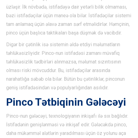
üzləşir. İlk növbədə, istifadəyə dair yetərli bilik olmaması,
bəzi istifadəçilər üçün maneə ola bilər. İstifadəçilər sistemi
tam anlamaq üçün əlavə zaman sərf etməlidirlər. Həmçinin,
pinco üçün başlıca taktikaları başa düşmək də vacibdir.
Digər bir çətinlik isə sistemin əldə etdiyi məlumatların
təhlükəsizliyidir. Pinco-nun istifadəsi zamanı müvafiq
təhlükəsizlik tədbirləri alınmazsa, məlumat sızıntısının
olması riski mövcuddur. Bu, istifadəçilər arasında
narahatlığa səbəb ola bilər. Bütün bu çətinliklər, pinconun
geniş istifadəsindən və populyarlığından asılıdır.
Pinco Tətbiqinin Gələcəyi
Pinco-nun gələcəyi, texnologiyanın inkişafı ilə sıx bağlıdır.
İstifadənin genişlənməsi və inkişaf edir. Gələcəkdə pinco,
daha mükəmməl alətlərin yaradılması üçün öz yolunu aça