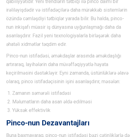
qabiliyyətidir. Yeni trendlərin tətbiqi ilə pinco daimi bir
irəliləyişdədir və istifadəçilərə daha mürəkkəb sistemlərin
özündə cəmləşdiyi tətbiqlər yarada bilir. Bu halda, pinco-
nun inkişafı müasir iş dünyasına uyğunlaşmağı daha da
asanlaşdırır. Fazil yeni texnologiyalarla birləşərək daha
əhatəli xidmətlər təqdim edir.
Pinco-nun istifadəsi, əməkdaşlar arasında əməkdaşlığı
artıraraq, layihələrin daha müvəffəqiyyətlə həyata
keçirilməsini dəstəkləyir. Eyni zamanda, üstünlüklərə əlavə
olaraq, pinco istifadəçisinin işini asanlaşdırır, məsələn:
Zamanın səmərəli istifadəsi
Məlumatların daha asan əldə edilməsi
Yüksək effektivlik
Pinco-nun Dezavantajları
Buna baxmayaraq, pinco-nun istifadəsi bəzi çətinliklərlə də