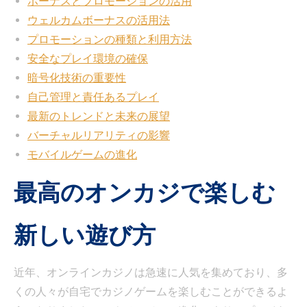
ボーナスとプロモーションの活用
ウェルカムボーナスの活用法
プロモーションの種類と利用方法
安全なプレイ環境の確保
暗号化技術の重要性
自己管理と責任あるプレイ
最新のトレンドと未来の展望
バーチャルリアリティの影響
モバイルゲームの進化
最高のオンカジで楽しむ
新しい遊び方
近年、オンラインカジノは急速に人気を集めており、多
くの人々が自宅でカジノゲームを楽しむことができるよ