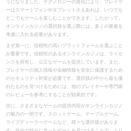
うになりました。テクノロジーの進化により、プレイヤ
ーはスマートフォンやタブレットさえあれば、いつでも
どこでもゲームを楽しむことができます。したがって、
オンラインカジノの選択肢を選ぶ際には、多くの要素を
考慮に入れる必要があります。
まず第一に、信頼性の高いプラットフォームを選ぶこと
が重要です。信頼性のあるオンラインカジノは、ライセ
ンスを所有し、公正なゲームを提供しています。また、
プレイヤーの個人情報や金融情報を安全に保護するため
のセキュリティ対策が必要です。選択肢の中から最も優
れたものを見つけるためには、他のプレイヤーや専門家
のレビューを参考にすることが効果的です。
次に、さまざまなゲームの提供内容がオンラインカジノ
の魅力の一部です。スロットゲーム、テーブルゲーム、
ライブディーラーゲームなど、様々な選択肢がありま
す。自分の好みに合ったゲームを見つけることで、より