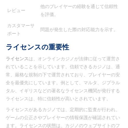
他のプレイヤーの経験を通じて信頼性
レビュー
を評価。
カスタマーサ
問題が発生した際の対応能力を示す。
ポート
ライセンスの重要性
ライセンス
は、オンラインカジノが法律に従って運営さ
れていることを示しています。信頼できるカジノは、通
常、厳格な規制の下で運営されており、プレイヤーの安
全を最優先にしています。例として、マルタ、ジブラル
タル、イギリスなどの著名なライセンス機関が発行する
ライセンスは、特に信頼性が高いとされています。
ライセンスがあるカジノでは、定期的に監査が行われ、
ゲームの公正さやプレイヤーの情報保護が確認されてい
ます。ライセンスの状態は、カジノのウェブサイトのフ