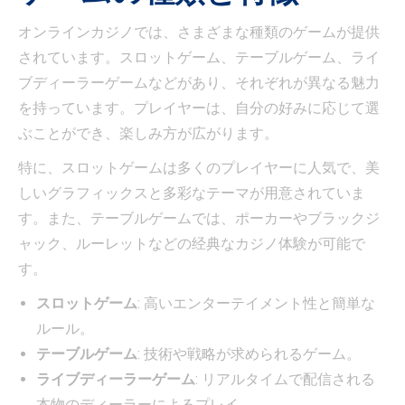
オンラインカジノでは、さまざまな種類のゲームが提供
されています。スロットゲーム、テーブルゲーム、ライ
ブディーラーゲームなどがあり、それぞれが異なる魅力
を持っています。プレイヤーは、自分の好みに応じて選
ぶことができ、楽しみ方が広がります。
特に、スロットゲームは多くのプレイヤーに人気で、美
しいグラフィックスと多彩なテーマが用意されていま
す。また、テーブルゲームでは、ポーカーやブラックジ
ャック、ルーレットなどの经典なカジノ体験が可能で
す。
スロットゲーム
: 高いエンターテイメント性と簡単な
ルール。
テーブルゲーム
: 技術や戦略が求められるゲーム。
ライブディーラーゲーム
: リアルタイムで配信される
本物のディーラーによるプレイ。