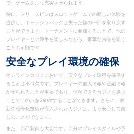
で、ゲームをより充実させられます。
特に、フリースピンはスロットゲームでの新しい体験を
提供し、キャッシュバックは失った額の一部を取り戻す
ことができます。トーナメントに参加することで、他の
プレイヤーとの競争を楽しみながら、豪華な賞品を狙う
ことも可能です。
安全なプレイ環境の確保
オンラインカジノにおいて、安全なプレイ環境を確保す
ることは不可欠です。プレイヤーの個人情報や金融情報
が守られることが重要であり、信頼できるカジノを選ぶ
ことでこの点をGarantすることができます。さらに、最
新の暗号化技術が導入されたカジノは、より安心して楽
しむことができます。
また、自己制御も大切です。自分のプレイスタイルや予