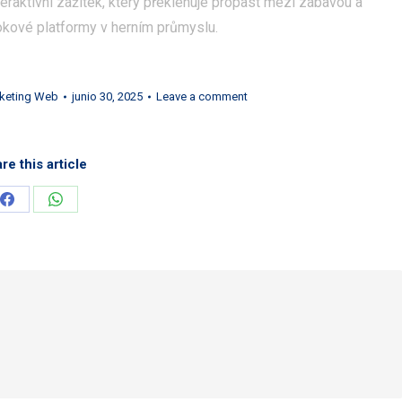
eraktivní zážitek, který překlenuje propast mezi zábavou a
kové platformy v herním průmyslu.
keting Web
junio 30, 2025
Leave a comment
re this article
Compartir
Compartir
en
en
Facebook
WhatsApp