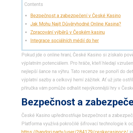
Contents
Bezpečnost a zabezpečení v České Kasino
Jak Mohu Najít Důvěryhodné Online Kasina?
Zpracování výběrů v Českém kasinu
Integrace sociálních médií do her
Pokud jde o online hraní, České Kasino si získalo po
výplatním potenciálem. Pro hráče, kteří hledají vzrušen
nejlepší šance na výhru. Tato recenze se ponoří do d
výplatní sazby a celkový herní zážitek. Ať už jste ost
příručka vám pomůže odhalit nejvýkonnější hry v Česk
Bezpečnost a zabezpeče
České Kasino upřednostňuje bezpečnost a zabezpečení
Platforma využívá pokročilé šifrovací technologie k o
https://bandori.party/user/284179/ceskecasinocz/
in