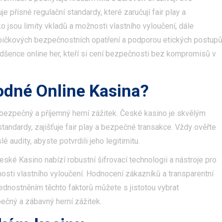
e přísné regulační standardy, které zaručují fair play a
o jsou limity vkladů a možnosti vlastního vyloučení, dále
 špičkových bezpečnostních opatření a podporou etických postup
adšence online her, kteří si cení bezpečnosti bez kompromisů v
odné Online Kasina?
bezpečný a příjemný herní zážitek. České kasino je skvělým
standardy, zajišťuje fair play a bezpečné transakce. Vždy ověřte
é audity, abyste potvrdili jeho legitimitu.
ské Kasino nabízí robustní šifrovací technologii a nástroje pro
nosti vlastního vyloučení. Hodnocení zákazníků a transparentní
ednostněním těchto faktorů můžete s jistotou vybrat
ečný a zábavný herní zážitek.