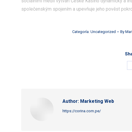
sociálními médii vytváří České Kasino dynamický a int
společenským spojením a upevňuje jeho pověst pokro
Categoría:
Uncategorized
By
Mar
Sha
Author:
Marketing Web
https://corina.com.pe/