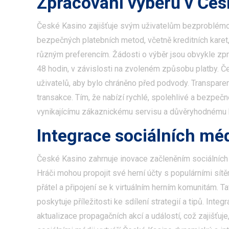
Zpracování výběrů v Če
České Kasino zajišťuje svým uživatelům bezproblémov
bezpečných platebních metod, včetně kreditních karet
různým preferencím. Žádosti o výběr jsou obvykle zpr
48 hodin, v závislosti na zvoleném způsobu platby. Č
uživatelů, aby bylo chráněno před podvody. Transparen
transakce. Tím, že nabízí rychlé, spolehlivé a bezpeč
vynikajícímu zákaznickému servisu a důvěryhodnému 
Integrace sociálních méd
České Kasino zahrnuje inovace začleněním sociálních m
Hráči mohou propojit své herní účty s populárními sít
přátel a připojení se k virtuálním herním komunitám. 
poskytuje příležitosti ke sdílení strategií a tipů. Int
aktualizace propagačních akcí a událostí, což zajišťuj