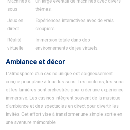
Machines à
Un large éventail de machines avec divers
sous
thèmes.
Jeux en
Expériences interactives avec de vrais
direct
croupiers.
Réalité
Immersion totale dans des
virtuelle
environnements de jeu virtuels.
Ambiance et décor
L’atmosphère d’un casino unique est soigneusement
conçue pour plaire à tous les sens. Les couleurs, les sons
et les lumières sont orchestrés pour créer une expérience
immersive. Les casinos intègrent souvent de la musique
d’ambiance et des spectacles en direct pour divertir les
invités. Cet effort vise à transformer une simple sortie en
une aventure mémorable.