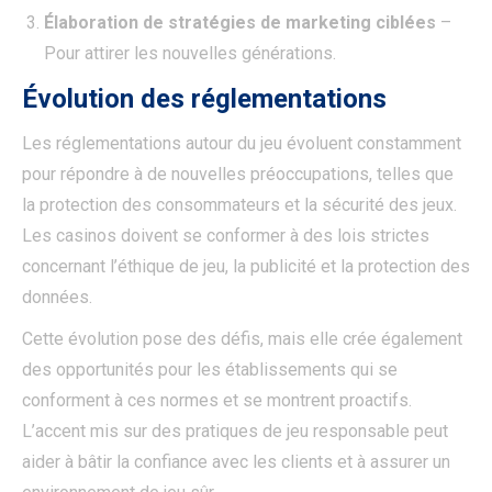
Élaboration de stratégies de marketing ciblées
–
Pour attirer les nouvelles générations.
Évolution des réglementations
Les réglementations autour du jeu évoluent constamment
pour répondre à de nouvelles préoccupations, telles que
la protection des consommateurs et la sécurité des jeux.
Les casinos doivent se conformer à des lois strictes
concernant l’éthique de jeu, la publicité et la protection des
données.
Cette évolution pose des défis, mais elle crée également
des opportunités pour les établissements qui se
conforment à ces normes et se montrent proactifs.
L’accent mis sur des pratiques de jeu responsable peut
aider à bâtir la confiance avec les clients et à assurer un