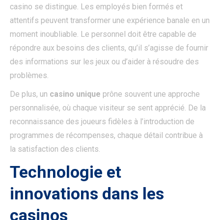
casino se distingue. Les employés bien formés et
attentifs peuvent transformer une expérience banale en un
moment inoubliable. Le personnel doit être capable de
répondre aux besoins des clients, qu’il s’agisse de fournir
des informations sur les jeux ou d’aider à résoudre des
problèmes.
De plus, un
casino unique
prône souvent une approche
personnalisée, où chaque visiteur se sent apprécié. De la
reconnaissance des joueurs fidèles à l’introduction de
programmes de récompenses, chaque détail contribue à
la satisfaction des clients.
Technologie et
innovations dans les
casinos