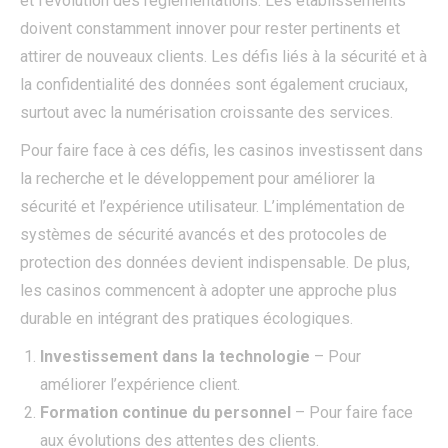
et l’évolution des réglementations. Les établissements
doivent constamment innover pour rester pertinents et
attirer de nouveaux clients. Les défis liés à la sécurité et à
la confidentialité des données sont également cruciaux,
surtout avec la numérisation croissante des services.
Pour faire face à ces défis, les casinos investissent dans
la recherche et le développement pour améliorer la
sécurité et l’expérience utilisateur. L’implémentation de
systèmes de sécurité avancés et des protocoles de
protection des données devient indispensable. De plus,
les casinos commencent à adopter une approche plus
durable en intégrant des pratiques écologiques.
Investissement dans la technologie
– Pour
améliorer l’expérience client.
Formation continue du personnel
– Pour faire face
aux évolutions des attentes des clients.