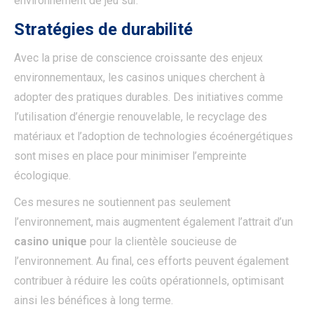
environnement de jeu sûr.
Stratégies de durabilité
Avec la prise de conscience croissante des enjeux
environnementaux, les casinos uniques cherchent à
adopter des pratiques durables. Des initiatives comme
l’utilisation d’énergie renouvelable, le recyclage des
matériaux et l’adoption de technologies écoénergétiques
sont mises en place pour minimiser l’empreinte
écologique.
Ces mesures ne soutiennent pas seulement
l’environnement, mais augmentent également l’attrait d’un
casino unique
pour la clientèle soucieuse de
l’environnement. Au final, ces efforts peuvent également
contribuer à réduire les coûts opérationnels, optimisant
ainsi les bénéfices à long terme.