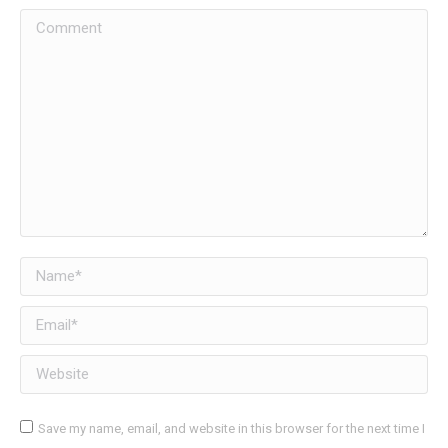
Comment
Name *
Email *
Website
Save my name, email, and website in this browser for the next time I