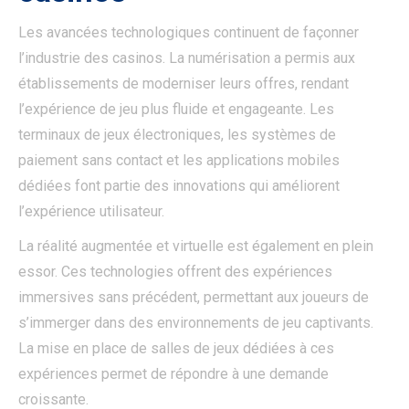
Les avancées technologiques continuent de façonner
l’industrie des casinos. La numérisation a permis aux
établissements de moderniser leurs offres, rendant
l’expérience de jeu plus fluide et engageante. Les
terminaux de jeux électroniques, les systèmes de
paiement sans contact et les applications mobiles
dédiées font partie des innovations qui améliorent
l’expérience utilisateur.
La réalité augmentée et virtuelle est également en plein
essor. Ces technologies offrent des expériences
immersives sans précédent, permettant aux joueurs de
s’immerger dans des environnements de jeu captivants.
La mise en place de salles de jeux dédiées à ces
expériences permet de répondre à une demande
croissante.