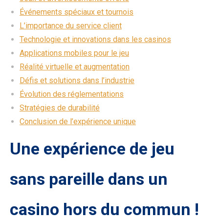
Événements spéciaux et tournois
L’importance du service client
Technologie et innovations dans les casinos
Applications mobiles pour le jeu
Réalité virtuelle et augmentation
Défis et solutions dans l’industrie
Évolution des réglementations
Stratégies de durabilité
Conclusion de l’expérience unique
Une expérience de jeu
sans pareille dans un
casino hors du commun !