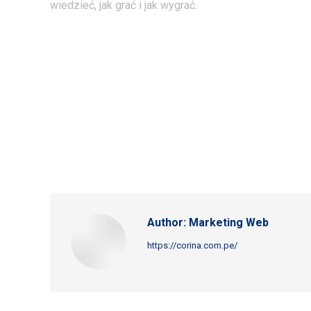
wiedzieć, jak grać i jak wygrać.
Author:
Marketing Web
https://corina.com.pe/