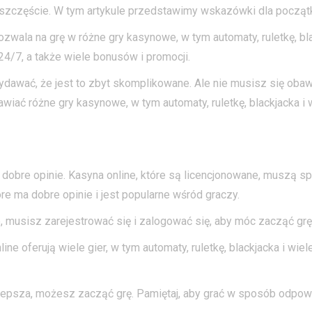
 szczęście. W tym artykule przedstawimy wskazówki dla początk
wala na grę w różne gry kasynowe, w tym automaty, ruletkę, blac
4/7, a także wiele bonusów i promocji.
ydawać, że jest to zbyt skomplikowane. Ale nie musisz się obaw
ać różne gry kasynowe, w tym automaty, ruletkę, blackjacka i wie
a dobre opinie. Kasyna online, które są licencjonowane, muszą 
e ma dobre opinie i jest popularne wśród graczy.
e, musisz zarejestrować się i zalogować się, aby móc zacząć grę.
ine oferują wiele gier, w tym automaty, ruletkę, blackjacka i wiele
ajlepsza, możesz zacząć grę. Pamiętaj, aby grać w sposób odpowi