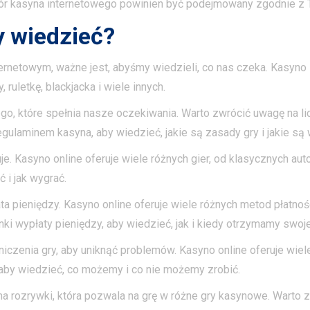
r kasyna internetowego powinien być podejmowany zgodnie z T
y wiedzieć?
ernetowym, ważne jest, abyśmy wiedzieli, co nas czeka. Kasyno
ruletkę, blackjacka i wiele innych.
, które spełnia nasze oczekiwania. Warto zwrócić uwagę na licen
ulaminem kasyna, aby wiedzieć, jakie są zasady gry i jakie są 
suje. Kasyno online oferuje wiele różnych gier, od klasycznych
ć i jak wygrać.
ata pieniędzy. Kasyno online oferuje wiele różnych metod płatno
nki wypłaty pieniędzy, aby wiedzieć, jak i kiedy otrzymamy swoj
niczenia gry, aby uniknąć problemów. Kasyno online oferuje wiele
, aby wiedzieć, co możemy i co nie możemy zrobić.
 rozrywki, która pozwala na grę w różne gry kasynowe. Warto zwr