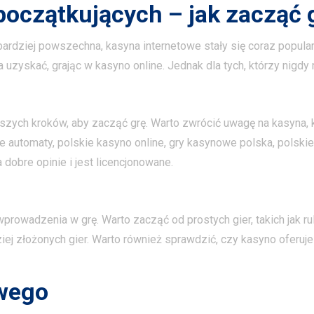
początkujących – jak zacząć 
ardziej powszechna, kasyna internetowe stały się coraz popularni
 uzyskać, grając w kasyno online. Jednak dla tych, którzy nigdy 
szych kroków, aby zacząć grę. Warto zwrócić uwagę na kasyna, k
ine automaty, polskie kasyno online, gry kasynowe polska, polskie
dobre opinie i jest licencjonowane.
owadzenia w grę. Warto zacząć od prostych gier, takich jak rule
j złożonych gier. Warto również sprawdzić, czy kasyno oferuj
owego