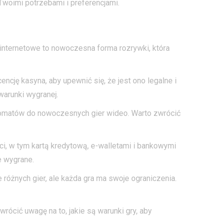
woimi potrzebami i preferencjami.
 internetowe to nowoczesna forma rozrywki, która
cję kasyna, aby upewnić się, że jest ono legalne i
warunki wygranej.
 automatów do nowoczesnych gier wideo. Warto zwrócić
ści, w tym kartą kredytową, e-walletami i bankowymi
e wygrane.
 różnych gier, ale każda gra ma swoje ograniczenia.
ócić uwagę na to, jakie są warunki gry, aby