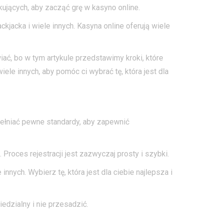
ujących, aby zacząć grę w kasyno online.
kjacka i wiele innych. Kasyna online oferują wiele
iać, bo w tym artykule przedstawimy kroki, które
le innych, aby pomóc ci wybrać tę, która jest dla
spełniać pewne standardy, aby zapewnić
 Proces rejestracji jest zazwyczaj prosty i szybki.
 innych. Wybierz tę, która jest dla ciebie najlepsza i
edzialny i nie przesadzić.