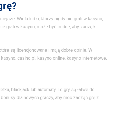
grę?
ejsze. Wielu ludzi, którzy nigdy nie grali w kasyno,
nie grali w kasyno, może być trudne, aby zacząć.
tóre są licencjonowane i mają dobre opinie. W
 kasyno, casino pl, kasyno online, kasyno internetowe,
tka, blackjack lub automaty. Te gry są łatwe do
e bonusy dla nowych graczy, aby móc zacząć grę z