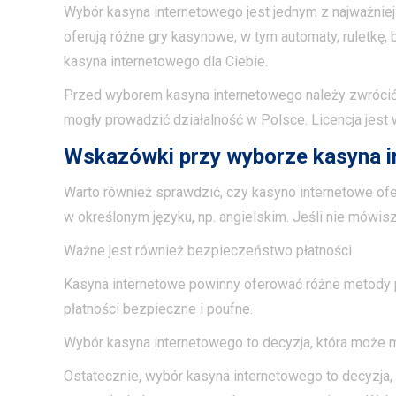
Wybór kasyna internetowego jest jednym z najważniej
oferują różne gry kasynowe, w tym automaty, ruletkę
kasyna internetowego dla Ciebie.
Przed wyborem kasyna internetowego należy zwrócić u
mogły prowadzić działalność w Polsce. Licencja jes
Wskazówki przy wyborze kasyna 
Warto również sprawdzić, czy kasyno internetowe ofe
w określonym języku, np. angielskim. Jeśli nie mówis
Ważne jest również bezpieczeństwo płatności
Kasyna internetowe powinny oferować różne metody pła
płatności bezpieczne i poufne.
Wybór kasyna internetowego to decyzja, która może 
Ostatecznie, wybór kasyna internetowego to decyzja,