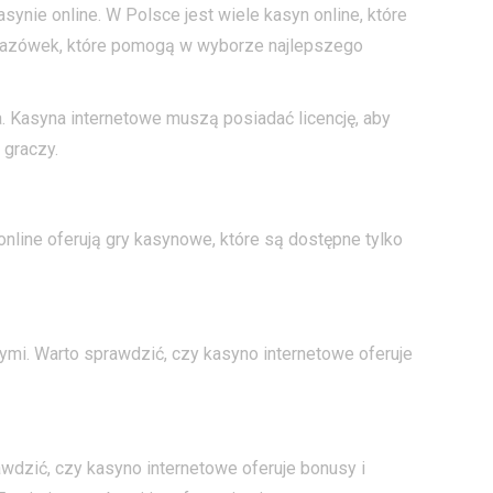
ynie online. W Polsce jest wiele kasyn online, które
 wskazówek, które pomogą w wyborze najlepszego
. Kasyna internetowe muszą posiadać licencję, aby
 graczy.
nline oferują gry kasynowe, które są dostępne tylko
ymi. Warto sprawdzić, czy kasyno internetowe oferuje
wdzić, czy kasyno internetowe oferuje bonusy i