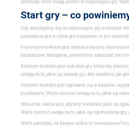
promocje, które mogą pomóc w rozpoczęciu gry. Wybó
Start gry – co powiniem
Gdy decydujemy się na rozpoczęcie gry w kasynie int
pozwala na grę w różne gry kasynowe, w tym automaty, 
Pierwszym krokiem jest wybranie kasyna internetowego
bezpieczne. Następnie, powinniśmy zapoznać się z reg
Kolejnym krokiem jest wybranie gry, która nas intere
uwagę na to, jakie są zasady gry, aby wiedzieć, jak gra
Ostatnim krokiem jest zapisanie się w kasynie i wypł
przelewami. Warto zwrócić uwagę na to, jakie są waru
Wreszcie, ważne jest, abyśmy wiedzieli, jakie są ogra
Warto zwrócić uwagę na to, jakie są ograniczenia gry
Warto pamiętać, że kasyno online to nowoczesna forma