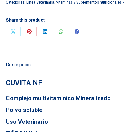
Categorías:
Linea Veterinaria
,
Vitaminas y Suplementos nutricionales
Share this product
Compartir
Compartir
Compartir
Compartir
Compartir
en
en
en
en
en
X
Pinterest
LinkedIn
WhatsApp
Facebook
Descripción
CUVITA NF
Complejo multivitamínico Mineralizado
Polvo soluble
Uso Veterinario