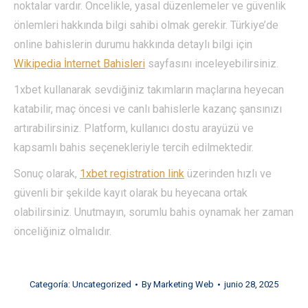
noktalar vardır. Öncelikle, yasal düzenlemeler ve güvenlik
önlemleri hakkında bilgi sahibi olmak gerekir. Türkiye’de
online bahislerin durumu hakkında detaylı bilgi için
Wikipedia İnternet Bahisleri
sayfasını inceleyebilirsiniz.
1xbet kullanarak sevdiğiniz takımların maçlarına heyecan
katabilir, maç öncesi ve canlı bahislerle kazanç şansınızı
artırabilirsiniz. Platform, kullanıcı dostu arayüzü ve
kapsamlı bahis seçenekleriyle tercih edilmektedir.
Sonuç olarak,
1xbet registration link
üzerinden hızlı ve
güvenli bir şekilde kayıt olarak bu heyecana ortak
olabilirsiniz. Unutmayın, sorumlu bahis oynamak her zaman
önceliğiniz olmalıdır.
Categoría:
Uncategorized
By
Marketing Web
junio 28, 2025