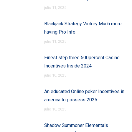
julio 11, 2025
Blackjack Strategy Victory Much more
having Pro Info
julio 11, 2025
Finest step three 500percent Casino
Incentives Inside 2024
julio 10, 2025
An educated Online poker Incentives in
america to possess 2025
julio 10, 2025
Shadow Summoner Elementals