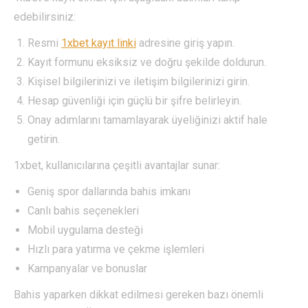
edebilirsiniz:
Resmi
1xbet kayıt linki
adresine giriş yapın.
Kayıt formunu eksiksiz ve doğru şekilde doldurun.
Kişisel bilgilerinizi ve iletişim bilgilerinizi girin.
Hesap güvenliği için güçlü bir şifre belirleyin.
Onay adımlarını tamamlayarak üyeliğinizi aktif hale
getirin.
1xbet, kullanıcılarına çeşitli avantajlar sunar:
Geniş spor dallarında bahis imkanı
Canlı bahis seçenekleri
Mobil uygulama desteği
Hızlı para yatırma ve çekme işlemleri
Kampanyalar ve bonuslar
Bahis yaparken dikkat edilmesi gereken bazı önemli