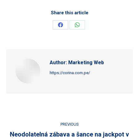
Share this article
Compartir
Compartir
en
en
Facebook
WhatsApp
Author:
Marketing Web
https://corina.com.pe/
Post
PREVIOUS
navigation
Neodolatelná zábava a šance na jackpot v
Previous