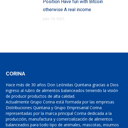
Position Have fun with Bitcoin
otherwise A real income
julio 10, 2025
CORINA
Hace más de 30 años Don Leónidas Quintana gracias a Dios
ingreso al rubro de alimentos balanceados teniendo la visión
de producir productos de alta calidad.
Actualmente Grupo Corina está formada por las empresas
Distribuciones Quintana y Grupo Empresarial Corina
representadas por la marca principal Corina dedicada a la
producción, manufactura y comercialización de alimentos
balanceados para todo tipo de animales, mascotas, insumos